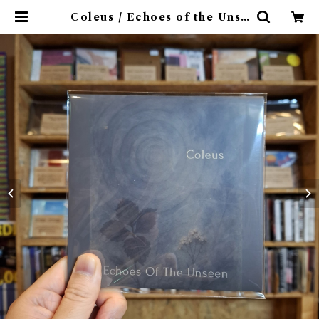
Coleus / Echoes of the Unse
en(CD) | 9spices distro