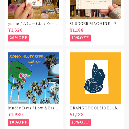
yukue / 『パレードよ、もう一度』
SLUGGER MACHINE : PE
(TAPE)
ACE OUT! / we die if we d
¥1,320
¥1,188
o not do “DIG”(SPLIT CD)
〝横浜&札幌〟
20%OFF
10%OFF
Muddy Days / Low & Easy
ORANGE POOLSIDE / ubu
Life〝東京〟
(CD作品)〝神奈川・厚木〟
¥1,980
¥1,188
10%OFF
10%OFF