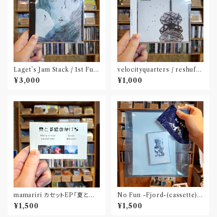
Laget’s Jam Stack / 1st Full
velocityquarters / reshuffl
Album『有限の中の永遠』(CD)
e(CD※ダウンロードカード付
¥3,000
¥1,000
属)〝長野〟
mamariri カセットEP「夏と予
No Fun -Fjord-(cassette)
感のかけら」
〝京都〟
¥1,500
¥1,500