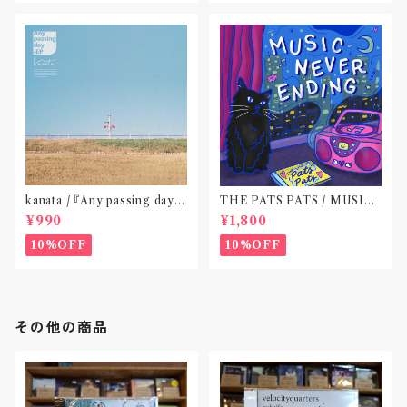
kanata / 『Any passing day -
THE PATS PATS / MUSIC
EP』(CD作品)〝東京〟
NEVER ENDING(CD作品)
¥990
¥1,800
10%OFF
10%OFF
その他の商品