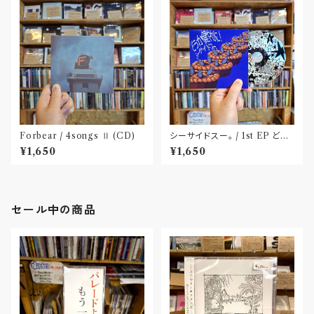
Forbear / 4songs Ⅱ (CD)
シーサイドスー。 / 1st EP どう
か健やかに！(CD)〝静岡県三島
¥1,650
¥1,650
市〟
セール中の商品