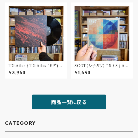
TG.Atlas / TG.Atlas "EP"(12
SCGT（シチガツ） ” S / S / A /
inch)〝旭川〟
W”(CD)
¥3,960
¥1,650
商品一覧に戻る
CATEGORY