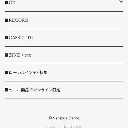
■CD
・INDIE
■RECORD
・EMO/PUNK/POST HC
■CASSETTE
・SHOEGAZE/DREAMPOP/POST ROCK
■ZINE / etc
・OTHER(LOUD/JUNK/RAP/ etc...)
■ローカルインディ特集
■セール商品※オンライン限定
© 9spices distro
Powered by