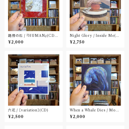
路傍の石 / 『HUMAN』(CD-
Night Glory / Inside Me(C
R)
D)〝名古屋〟
¥2,000
¥2,750
六花 / ［variation］(CD)
When a Whale Dies / Moby
Dick(CD)
¥2,500
¥2,000