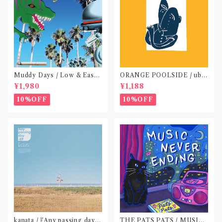
Muddy Days / Low & Easy
ORANGE POOLSIDE / ubu
Life〝東京〟
(CD作品)〝神奈川・厚木〟
¥1,980
¥1,188
10%OFF
10%OFF
kanata / 『Any passing day -
THE PATS PATS / MUSIC