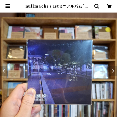
nullmachi / 1stミニアルバム「近く
の地獄と目が合う」(CD) | 9spices
distro