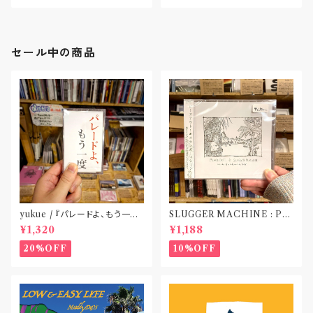
セール中の商品
yukue / 『パレードよ、もう一度』
SLUGGER MACHINE : PE
(TAPE)
ACE OUT! / we die if we d
¥1,320
¥1,188
o not do “DIG”(SPLIT CD)
〝横浜&札幌〟
20%OFF
10%OFF