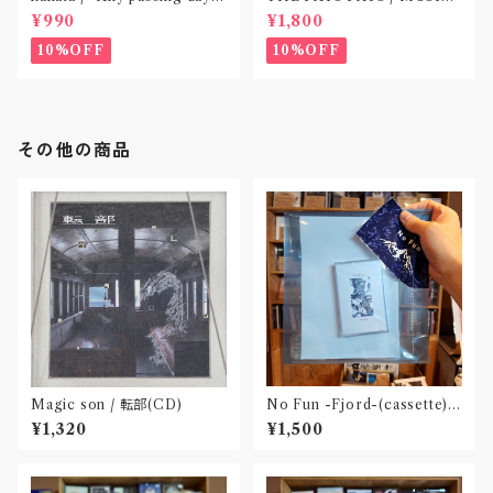
EP』(CD作品)〝東京〟
NEVER ENDING(CD作品)
¥990
¥1,800
10%OFF
10%OFF
その他の商品
Magic son / 転部(CD)
No Fun -Fjord-(cassette)
〝京都〟
¥1,320
¥1,500