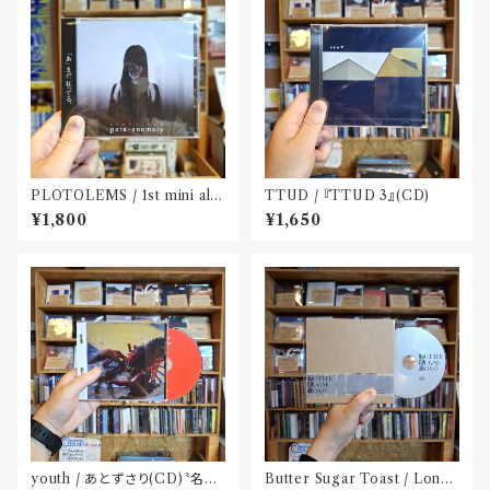
PLOTOLEMS / 1st mini alb
TTUD / 『TTUD 3』(CD)
um 「para?anomaly」(CD)
¥1,800
¥1,650
youth / あとずさり(CD)〝名古
Butter Sugar Toast / Long