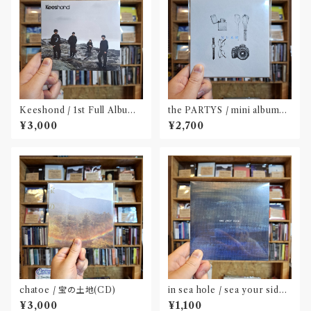
Keeshond / 1st Full Album
the PARTYS / mini album
『Keeshond』
「NEAR」(CD)〝奈良〟
¥3,000
¥2,700
chatoe / 宝の土地(CD)
in sea hole / sea your side
(CD)
¥3,000
¥1,100