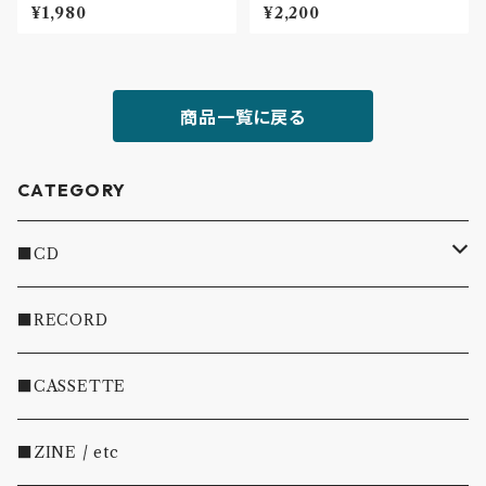
屋〟
Play I(CD)
¥1,980
¥2,200
商品一覧に戻る
CATEGORY
■CD
・INDIE
■RECORD
・EMO/PUNK/POST HC
■CASSETTE
・SHOEGAZE/DREAMPOP/POST ROCK
■ZINE / etc