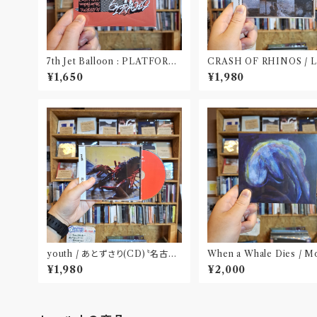
7th Jet Balloon : PLATFORM
CRASH OF RHINOS / 
SPLIT EP(CD)〝長野〟×〝大阪〟
OOK(CD)
¥1,650
¥1,980
youth / あとずさり(CD)〝名古
When a Whale Dies / M
屋〟
ick(CD)
¥1,980
¥2,000