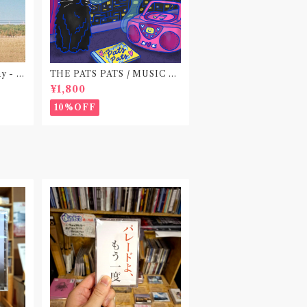
ay - E
THE PATS PATS / MUSIC N
EVER ENDING(CD作品)
¥1,800
10%OFF