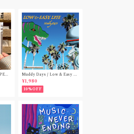
 PEA
Muddy Days / Low & Easy Li
 do no
fe〝東京〟
¥1,980
)〝横浜&
10%OFF