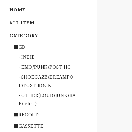
HOME
ALL ITEM
CATEGORY
■CD
・INDIE
・EMO/PUNK/POST HC
・SHOEGAZE/DREAMPO
P/POST ROCK
・OTHER(LOUD/JUNK/RA
P/ etc...)
■RECORD
■CASSETTE