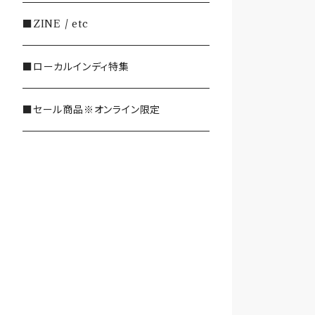
・SHOEGAZE/DREAMPOP/POST
■ZINE / etc
ROCK
■ローカルインディ特集
・OTHER(LOUD/JUNK/RAP/ et
c...)
■セール商品※オンライン限定