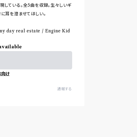
現している。全5曲を収録。生々しいギ
きに耳を澄ませてほしい。
ny day real estate / Engine Kid
available
方向け
通報する