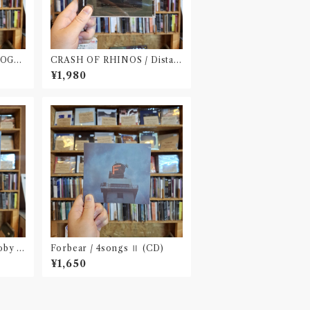
LOGB
CRASH OF RHINOS / Distal
(CD)
¥1,980
oby D
Forbear / 4songs Ⅱ (CD)
¥1,650