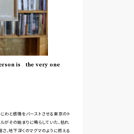
erson is the very one
わじわと感情をバーストさせる東京のト
イルがその始まりに鳴らしていた、枯れ
暗さ、地下深くのマグマのように燃える