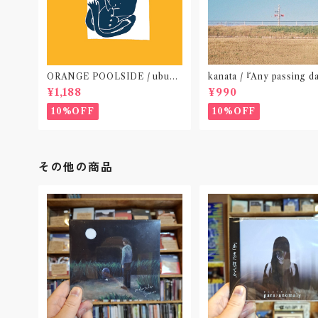
ORANGE POOLSIDE / ubu
kanata / 『Any passing d
(CD作品)〝神奈川・厚木〟
P』(CD作品)〝東京〟
¥1,188
¥990
10%OFF
10%OFF
その他の商品