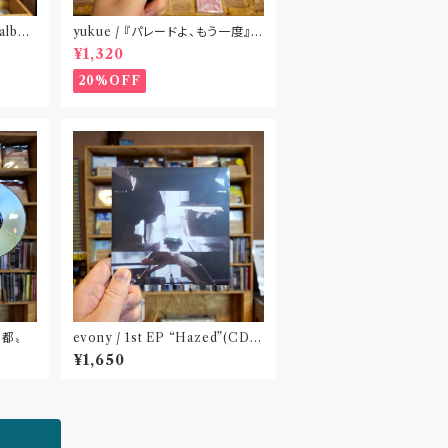
albu
yukue / 『パレードよ、もう一度』
(TAPE)
¥1,320
20%OFF
京都〟
evony / 1st EP “Hazed”(CD)
Released by FURTHER PLAT
¥1,650
ONIC〝千葉〟