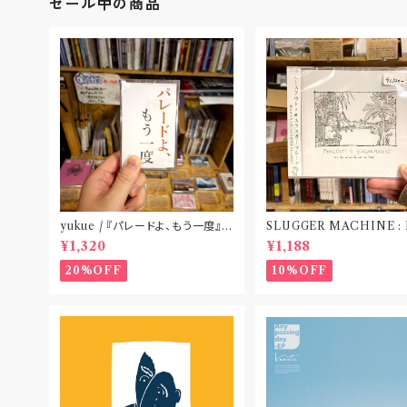
セール中の商品
yukue / 『パレードよ、もう一度』
SLUGGER MACHINE :
(TAPE)
CE OUT! / we die if we
¥1,320
¥1,188
t do “DIG”(SPLIT CD
札幌〟
20%OFF
10%OFF