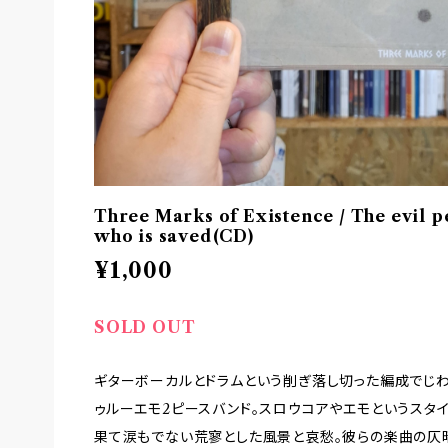
Three Marks of Existence / The evil p
who is saved(CD)
¥1,000
SOLD OUT
ギターボーカルとドラムという削ぎ落し切った編成でじ
ゥルーエモ2ピースバンド。スロウコアやエモというスタ
果て涙もでない荒寥とした風景と哀愁。彼らの楽曲の仄