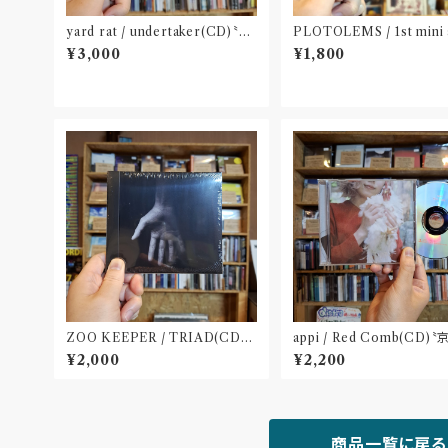
yard rat / undertaker(CD)〝熊
PLOTOLEMS / 1st mini 
本〟
m 「para?anomaly」(CD)
¥3,000
¥1,800
ZOO KEEPER / TRIAD(CD)
appi / Red Comb(CD)〝
〝京都〟
¥2,000
¥2,200
商品一覧に戻る