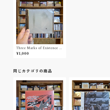
Three Marks of Existence /
The evil person is the very
¥1,000
one who is saved(CD)
同じカテゴリの商品