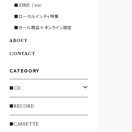
■ZINE / etc
■ローカルインディ特集
■セール商品※オンライン限定
ABOUT
CONTACT
CATEGORY
■CD
・INDIE
■RECORD
・EMO/PUNK/POST HC
■CASSETTE