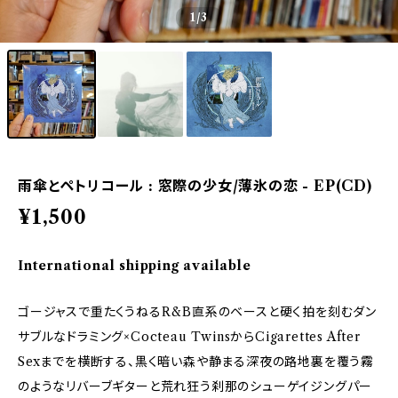
1
/3
雨傘とペトリコール : 窓際の少女/薄氷の恋 - EP(CD)
¥1,500
International shipping available
ゴージャスで重たくうねるR&B直系のベースと硬く拍を刻むダン
サブルなドラミング×Cocteau TwinsからCigarettes After
Sexまでを横断する、黒く暗い森や静まる深夜の路地裏を覆う霧
のようなリバーブギターと荒れ狂う刹那のシューゲイジングパー