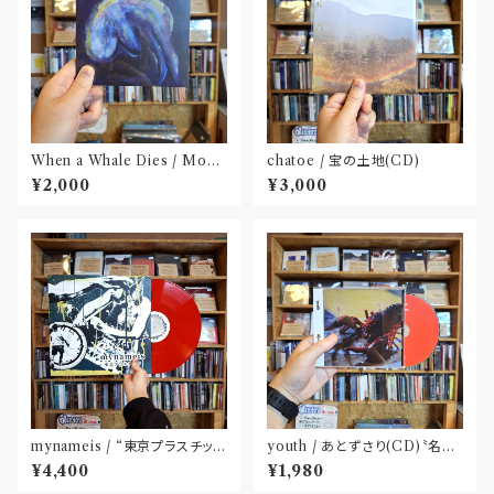
When a Whale Dies / Moby
chatoe / 宝の土地(CD)
Dick(CD)
¥2,000
¥3,000
mynameis / “東京プラスチッ
youth / あとずさり(CD)〝名古
ク” LP(12 inch)
屋〟
¥4,400
¥1,980