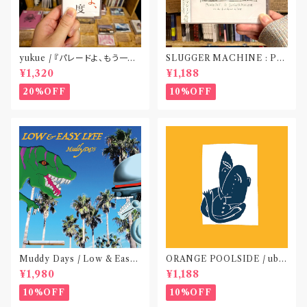
yukue / 『パレードよ、もう一度』
SLUGGER MACHINE : PE
(TAPE)
ACE OUT! / we die if we d
¥1,320
¥1,188
o not do “DIG”(SPLIT CD)
〝横浜&札幌〟
20%OFF
10%OFF
Muddy Days / Low & Easy
ORANGE POOLSIDE / ubu
Life〝東京〟
(CD作品)〝神奈川・厚木〟
¥1,980
¥1,188
10%OFF
10%OFF