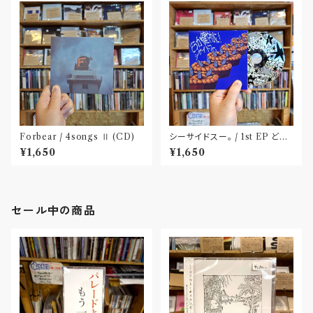
Forbear / 4songs Ⅱ (CD)
シーサイドスー。 / 1st EP どう
か健やかに！(CD)〝静岡県三島
¥1,650
¥1,650
市〟
セール中の商品