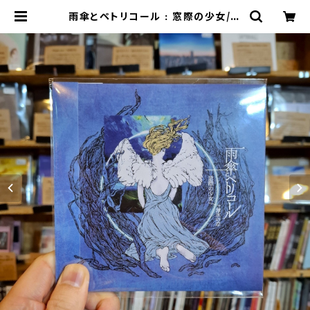
雨傘とペトリコール : 窓際の少女/薄
氷の恋 - EP(CD) | 9spices dist
ro