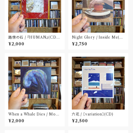
路傍の石 / 『HUMAN』(CD-
Night Glory / Inside Me(C
R)
D)〝名古屋〟
¥2,000
¥2,750
When a Whale Dies / Moby
六花 / ［variation］(CD)
Dick(CD)
¥2,000
¥2,500