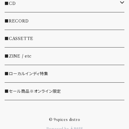
■CD
・INDIE
■RECORD
・EMO/PUNK/POST HC
■CASSETTE
・SHOEGAZE/DREAMPOP/POST ROCK
■ZINE / etc
・OTHER(LOUD/JUNK/RAP/ etc...)
■ローカルインディ特集
■セール商品※オンライン限定
© 9spices distro
Powered by