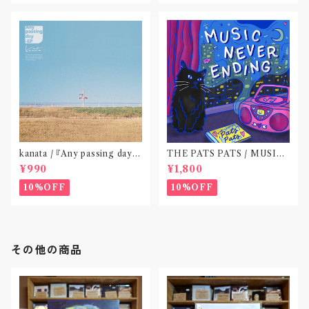
kanata / 『Any passing day -
THE PATS PATS / MUSIC
EP』(CD作品)〝東京〟
NEVER ENDING(CD作品)
¥990
¥1,800
10%OFF
10%OFF
その他の商品