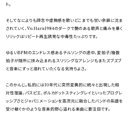
ト。
そしてなによりも諦念や虚無感を歌いどこまでも甘い余韻に沈ま
されていく、Vo.Haru1984のダークで艶のある歌声と痛みを暴く
リリックはリピート再生誘発な中毒性たっぷりです。
ゆるいBPMのエンドレス感あるチルソングの途中、変拍子/複数
拍子が随所に挟み込まれるスリリングなアレンジもまたズブズブ
と音楽にずっと溺れていたくなる気持ちよさ。
このかんじ。私的には10年代に突然変異的に続々と出現した相
対性理論、パスピエ、ポルカドットスティングレイといったプログレ
ッシブさとジャパニメーションを高次元に融合したバンドの系譜を
受け継ぐかのような音楽的野心溢れる楽曲に要注目です。