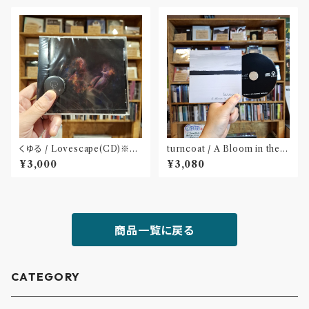
くゆる / Lovescape(CD)※特
turncoat / A Bloom in the
典 : 缶バッヂ
Dust(CD)〝四国〟
¥3,000
¥3,080
商品一覧に戻る
CATEGORY