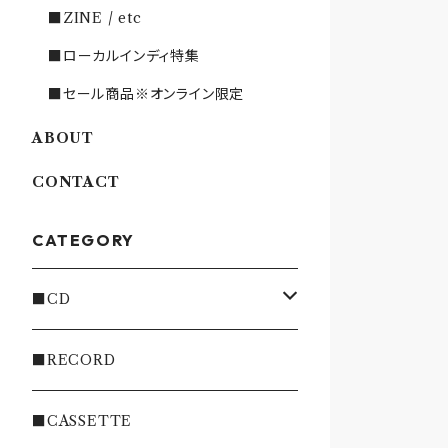
■ZINE / etc
■ローカルインディ特集
■セール商品※オンライン限定
ABOUT
CONTACT
CATEGORY
■CD
・INDIE
■RECORD
・EMO/PUNK/POST HC
■CASSETTE