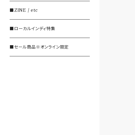
・SHOEGAZE/DREAMPOP/POST
■ZINE / etc
ROCK
■ローカルインディ特集
・OTHER(LOUD/JUNK/RAP/ et
c...)
■セール商品※オンライン限定