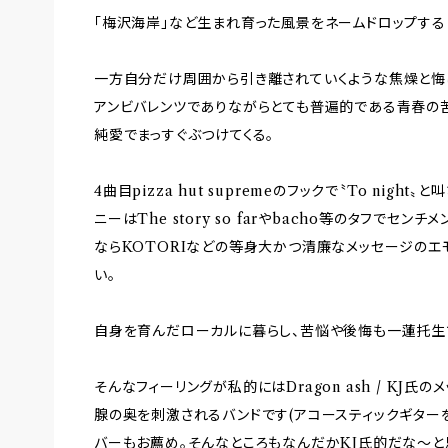
「梅沢海岸」など生まれ育った風景をネームドロップす
一方自分だけ周囲から引き離されていくような焦燥と悔
アンビバレンツでありながらとても普遍的である青春の
純愛でまっすぐぶつけてくる。
4曲目pizza hut supremeのフックで〝To nigh
ニーはThe story so farやbacho等のタフでセ
ならKOTORIなどの等身大かつ清廉なメッセージのエ
い。
自身を育んだローカルに暮らし、苦悩や後悔も一蓮托生で
そんなフィーリングが私的にはDragon ash / KJ
腺の奥を刺激されるバンドです(アコースティックギター
バーもお薦め。そんなところもなんだかKJ氏的だな～と