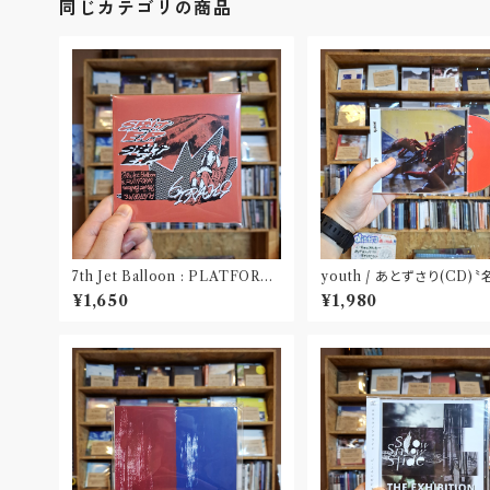
同じカテゴリの商品
7th Jet Balloon : PLATFORM
youth / あとずさり(CD)
SPLIT EP(CD)〝長野〟×〝大阪〟
屋〟
¥1,650
¥1,980