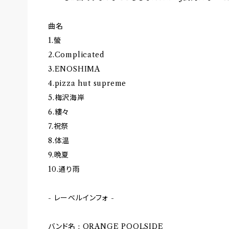
曲名
1.螢
2.Complicated
3.ENOSHIMA
4.pizza hut supreme
5.梅沢海岸
6.縷々
7.祝祭
8.体温
9.晩夏
10.通り雨
- レーベルインフォ -
バンド名 : ORANGE POOLSIDE