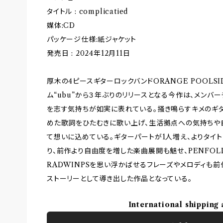
タイトル : complicatied
媒体:CD
パッケージ仕様:紙ジャケット
発売日 : 2024年12月11日
厚木の4ピースギターロックバンドORANGE POOLSID
ム“ubu”から３年ぶりのリリースとなる今作は、メンバ
を志す気持ちが如実に表れている。掻き鳴らすキメのギ
めた歌詞をひたむきに歌い上げ、生活拠点への気持ちや
て想いに込めている。ギターパートが1人増え、よりタイ
り、前作より自由度を増した楽曲展開も魅せ、PENFOLD 、
RADWINPSを思い浮かばせるフレーズやメロディも
ストーリーとして導き出した作品となっている。
International shipping 