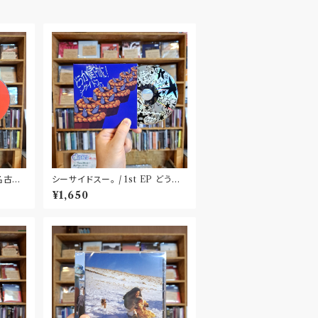
〝名古
シーサイドスー。 / 1st EP どうか
健やかに！(CD)〝静岡県三島市〟
¥1,650