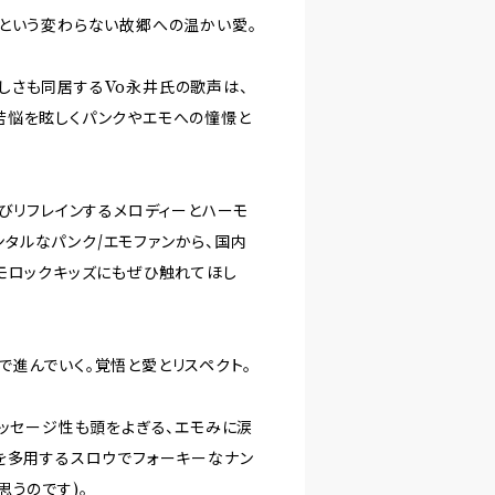
るという変わらない故郷への温かい愛。
しさも同居するVo永井氏の歌声は、
苦悩を眩しくパンクやエモへの憧憬と
t〟と叫びリフレインするメロディーとハーモ
ンチメンタルなパンク/エモファンから、国内
モロックキッズにもぜひ触れてほし
進んでいく。覚悟と愛とリスペクト。
氏のメッセージ性も頭をよぎる、エモみに涙
を多用するスロウでフォーキーなナン
思うのです)。