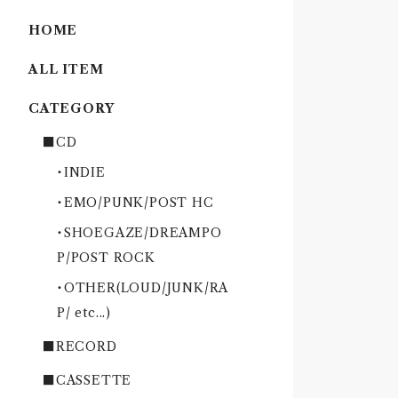
HOME
ALL ITEM
CATEGORY
■CD
・INDIE
・EMO/PUNK/POST HC
・SHOEGAZE/DREAMPO
P/POST ROCK
・OTHER(LOUD/JUNK/RA
P/ etc...)
■RECORD
■CASSETTE