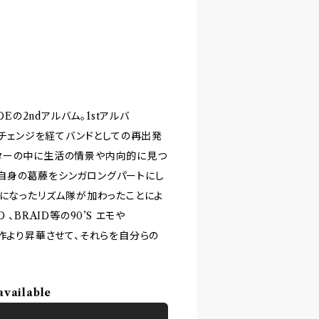
Eの2ndアルバム。1stアルバ
ーチェンジを経てバンドとしての再出発
ターの中に生活の情景や内向的に見つ
自身の葛藤をシンガロングパートにし
トになったリズム隊が加わったことによ
BRAID等の90’S エモや
前作より昇華させて、それらを自分らの
available