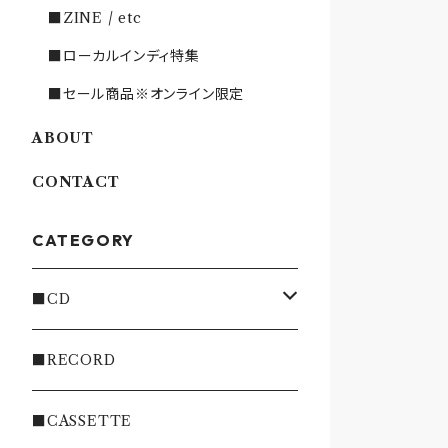
■ZINE / etc
■ローカルインディ特集
■セール商品※オンライン限定
ABOUT
CONTACT
CATEGORY
■CD
・INDIE
■RECORD
・EMO/PUNK/POST HC
■CASSETTE