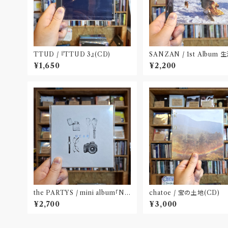
TTUD / 『TTUD 3』(CD)
SANZAN / 1st Album
残(CD)〝静岡県三島市〟
¥1,650
¥2,200
the PARTYS / mini album「NE
chatoe / 宝の土地(CD)
AR」(CD)〝奈良〟
¥2,700
¥3,000