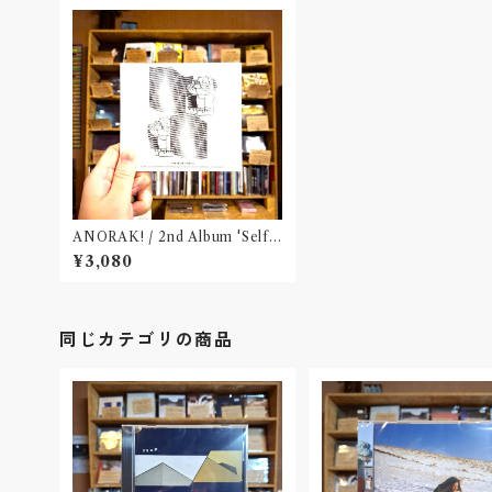
ANORAK! / 2nd Album 'Self-
actualization and the ignoran
¥3,080
ce and hesitation towards it'
同じカテゴリの商品