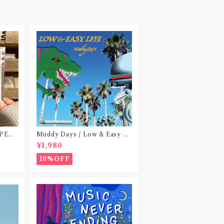
 PEA
Muddy Days / Low & Easy Li
 do no
fe〝東京〟
¥1,980
)〝横浜&
10%OFF