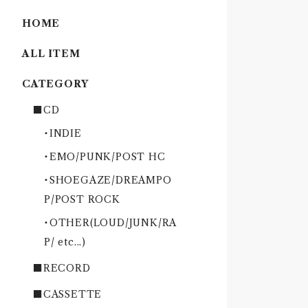
HOME
ALL ITEM
CATEGORY
■CD
・INDIE
・EMO/PUNK/POST HC
・SHOEGAZE/DREAMPO
P/POST ROCK
・OTHER(LOUD/JUNK/RA
P/ etc...)
■RECORD
■CASSETTE