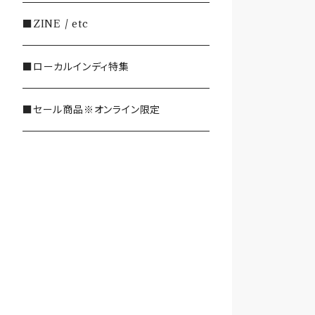
・SHOEGAZE/DREAMPOP/POST
■ZINE / etc
ROCK
■ローカルインディ特集
・OTHER(LOUD/JUNK/RAP/ et
c...)
■セール商品※オンライン限定