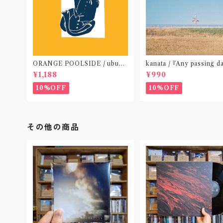
ORANGE POOLSIDE / ubu
kanata / 『Any passing d
(CD作品)〝神奈川・厚木〟
P』(CD作品)〝東京〟
¥1,188
¥990
10%OFF
10%OFF
その他の商品