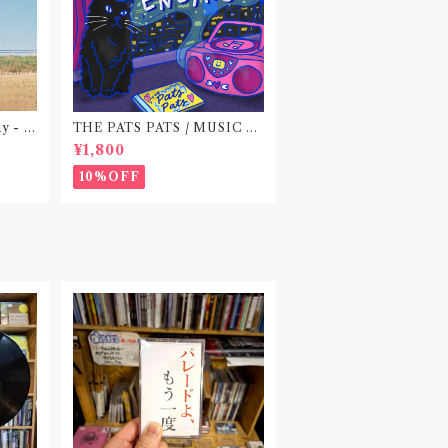
ay - E
THE PATS PATS / MUSIC N
EVER ENDING(CD作品)
¥1,800
10%OFF