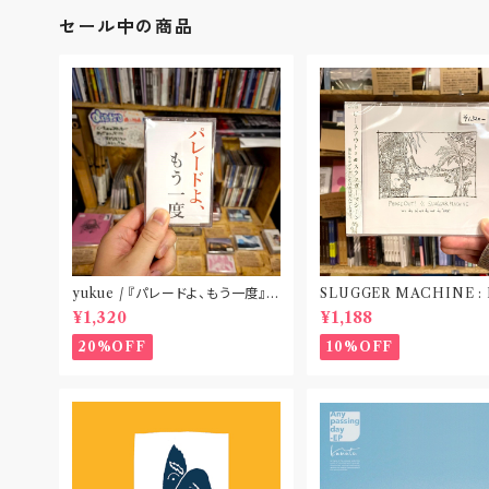
セール中の商品
yukue / 『パレードよ、もう一度』
SLUGGER MACHINE :
(TAPE)
CE OUT! / we die if we
¥1,320
¥1,188
t do “DIG”(SPLIT CD
札幌〟
20%OFF
10%OFF