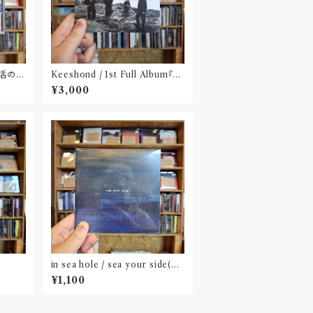
 生活の名
Keeshond / 1st Full Album『K
eeshond』
¥3,000
in sea hole / sea your side(C
D)
¥1,100