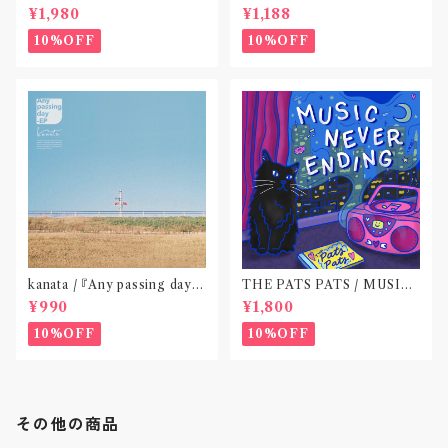
Life〝東京〟
(CD作品)〝神奈川・厚木〟
¥1,980
¥1,188
10%OFF
10%OFF
kanata / 『Any passing day -
THE PATS PATS / MUSIC
EP』(CD作品)〝東京〟
NEVER ENDING(CD作品)
¥990
¥1,800
10%OFF
10%OFF
その他の商品