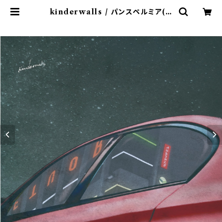
kinderwalls / パンスペルミア(C
D)"香川・高松" | 9spices distro