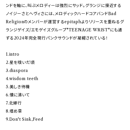
ンドを軸に、叫ぶメロディーは強烈にサッド。グランジに接近する
ノイジーさとヘヴィさには、メロディックハードコアバンドBad
Religionのメンバーが運営するepitaphよりリリースを重ねるグ
ランジゲイズ/エモゲイズグループ"TEENAGE WRIST"にも通
ずる2024年完全現行パンクサウンドが凝縮されている！
1.intro
2.星を嗅いだ頃
3.diaspora
4.wisdom teeth
5.美しき待機
6.懐に沸いて
7.北帰行
8.埋め草
9.Don't Sink,Feed