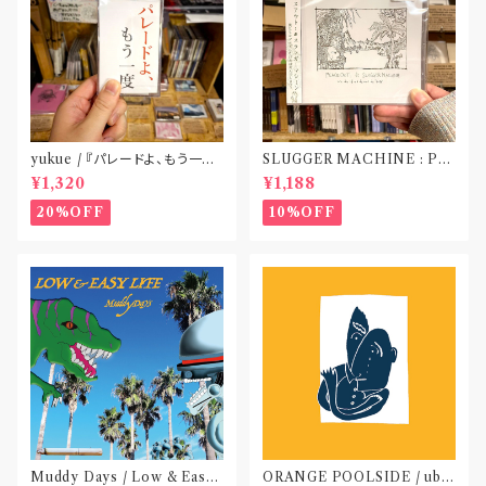
yukue / 『パレードよ、もう一度』
SLUGGER MACHINE : PE
(TAPE)
ACE OUT! / we die if we d
¥1,320
¥1,188
o not do “DIG”(SPLIT CD)
〝横浜&札幌〟
20%OFF
10%OFF
Muddy Days / Low & Easy
ORANGE POOLSIDE / ubu