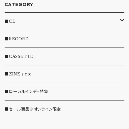
CATEGORY
■CD
・INDIE
■RECORD
・EMO/PUNK/POST HC
■CASSETTE
・SHOEGAZE/DREAMPOP/POST ROCK
■ZINE / etc
・OTHER(LOUD/JUNK/RAP/ etc...)
■ローカルインディ特集
■セール商品※オンライン限定