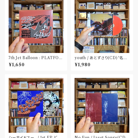
7th Jet Balloon : PLATFOR
youth / あとずさり(CD)〝名古
M SPLIT EP(CD)〝長野〟×
屋〟
¥1,650
¥1,980
〝大阪〟
シーサイドスー。 / 1st EP どう
No Fun / Izeet Songs(CD)