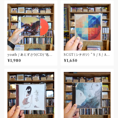
youth / あとずさり(CD)〝名古
SCGT（シチガツ） ” S / S / A /
屋〟
W”(CD)
¥1,980
¥1,650