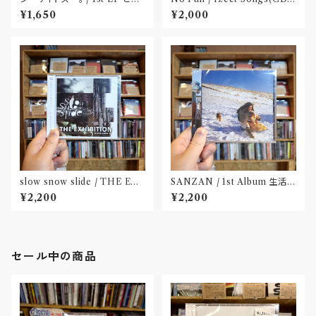
か健やかに！(CD)〝静岡県三島
〝京都〟
¥1,650
¥2,000
市〟
slow snow slide / THE EX
SANZAN / 1st Album 生活の
HIBITION(CD)〝山形県酒田
名残(CD)〝静岡県三島市〟
¥2,200
¥2,200
市〟
セール中の商品