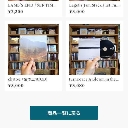
LAMB’S END / SENTIME
Laget’s Jam Stack / 1st Full
NT(CD)
Album『有限の中の永遠』(CD)
¥2,200
¥3,000
chatoe / 宝の土地(CD)
turncoat / A Bloom in the
Dust(CD)〝四国〟
¥3,000
¥3,080
商品一覧に戻る