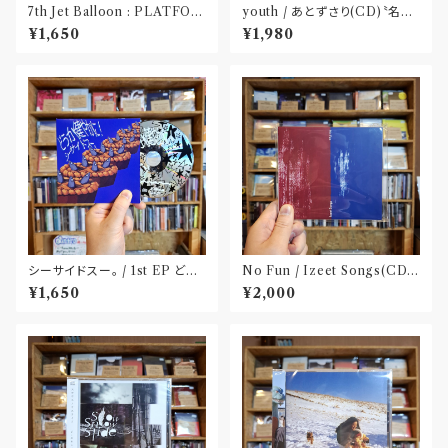
7th Jet Balloon : PLATFOR
youth / あとずさり(CD)〝名古
M SPLIT EP(CD)〝長野〟×
屋〟
¥1,650
¥1,980
〝大阪〟
シーサイドスー。 / 1st EP どう
No Fun / Izeet Songs(CD)
か健やかに！(CD)〝静岡県三島
〝京都〟
¥1,650
¥2,000
市〟