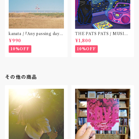
kanata / 『Any passing day -
THE PATS PATS / MUSIC
EP』(CD作品)〝東京〟
NEVER ENDING(CD作品)
¥990
¥1,800
10%OFF
10%OFF
その他の商品