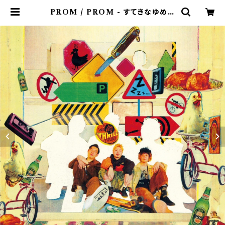
PROM / PROM - すてきなゆめを
RAFT-015 (CD)〝東京・世田谷〟 |
9spices distro