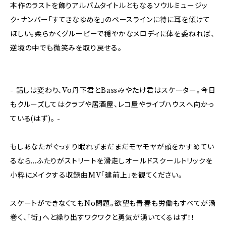
本作のラストを飾りアルバムタイトルともなるソウルミュージッ
ク・ナンバー「すてきなゆめを」のベースラインに特に耳を傾けて
ほしい。柔らかくグルービーで穏やかなメロディに体を委ねれば、
逆境の中でも微笑みを取り戻せる。
- 話しは変わり、Vo丹下君とBassみやたけ君はスケーター。今日
もクルーズしてはクラブや居酒屋、レコ屋やライブハウスへ向かっ
ている(はず)。 -
もしあなたがぐっすり眠れずまだまだモヤモヤが頭をかすめてい
るなら...ふたりがストリートを滑走しオールドスクールトリックを
小粋にメイクする収録曲MV「建前上」を観てください。
スケートができなくてもNo問題。欲望も青春も労働もすべてが渦
巻く、「街」へと繰り出すワクワクと勇気が湧いてくるはず！！