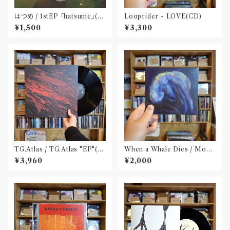
はつめ / 1stEP 「hatsume」(C
Looprider - LOVE(CD)
D)〝東京〟
¥1,500
¥3,300
TG.Atlas / TG.Atlas "EP"(12
When a Whale Dies / Moby
inch)〝旭川〟
Dick(CD)
¥3,960
¥2,000