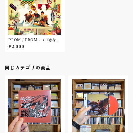
PROM / PROM - すてきなゆ
めを RAFT-015 (CD)〝東京・
¥2,000
世田谷〟
同じカテゴリの商品