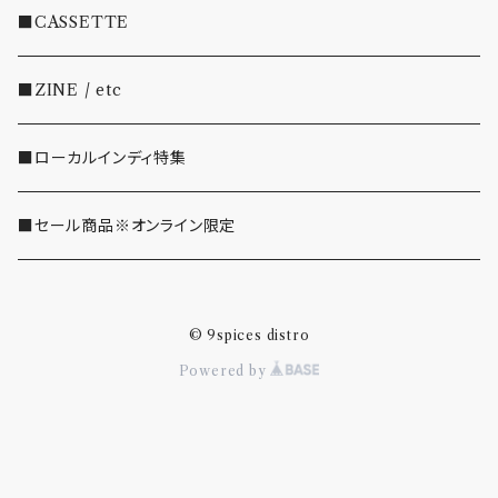
・EMO/PUNK/POST HC
■CASSETTE
・SHOEGAZE/DREAMPOP/POST ROCK
■ZINE / etc
・OTHER(LOUD/JUNK/RAP/ etc...)
■ローカルインディ特集
■セール商品※オンライン限定
© 9spices distro
Powered by