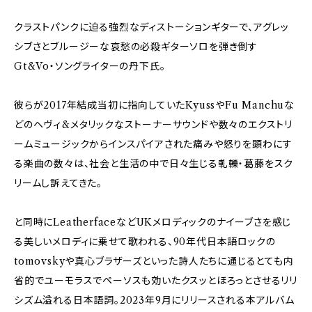
クラストパンクに迫る強烈なディストーションギターで、アグレッ
シブさとブルージーな哀愁の必殺ギターソロを弾き倒す
Gt&Vo・ソングライターの丹下氏。
彼らが2017年結成当初に指向していたKyussやFu Manchuな
どのヘヴィ&メタリックなストーナーサウンドや数々のエクストリ
ームミュージックからインスパイアされた痛みや怒りを顕わにす
る楽曲の数々は、社会と生活の中で日々生じる軋轢・葛藤をスク
リームし訴えてきた。
と同時にLeatherfaceなどUKメロディックのナイーブさを感じ
る美しいメロディに乗せて歌われる、90年代日本語ロックの
tomovskyや真心ブラザーズといった詩人たちに通じるとても内
省的でユーモラスでペーソスも効いたクスッとほろっとさせるリリ
シズム溢れる日本語詞。2023年9月にリリースされる本アルバム