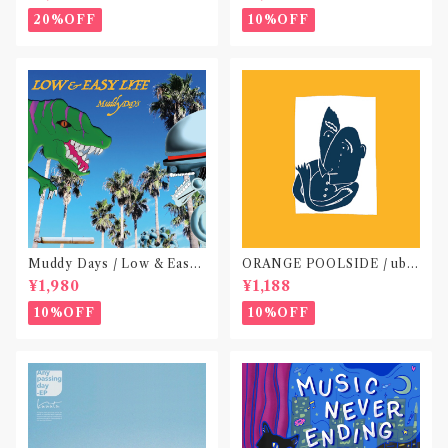
o not do “DIG”(SPLIT CD)
〝横浜&札幌〟
20%OFF
10%OFF
Muddy Days / Low & Easy
ORANGE POOLSIDE / ubu
Life〝東京〟
(CD作品)〝神奈川・厚木〟
¥1,980
¥1,188
10%OFF
10%OFF