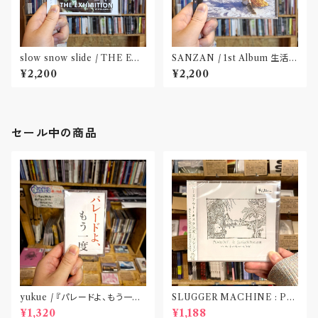
slow snow slide / THE EX
SANZAN / 1st Album 生活の
HIBITION(CD)〝山形県酒田
名残(CD)〝静岡県三島市〟
¥2,200
¥2,200
市〟
セール中の商品
yukue / 『パレードよ、もう一度』
SLUGGER MACHINE : PE
(TAPE)
ACE OUT! / we die if we d
¥1,320
¥1,188