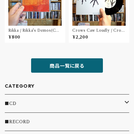
Rikka / Rikka's Demos(CD-
Crows Caw Loudly / Crow
R)
s Caw Loudly(2枚組 7 inch)
¥800
¥2,200
商品一覧に戻る
CATEGORY
■CD
・INDIE
■RECORD