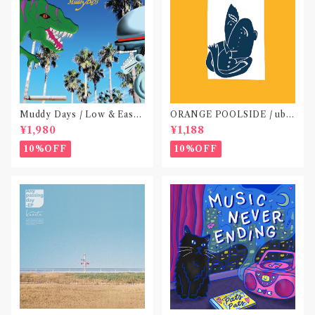
Muddy Days / Low & Easy
ORANGE POOLSIDE / ubu
Life〝東京〟
(CD作品)〝神奈川・厚木〟
¥1,980
¥1,188
10%OFF
10%OFF