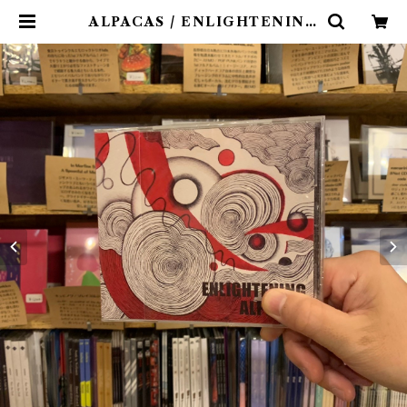
ALPACAS / ENLIGHTENING
(CD)〝高知〟 | 9spices distro