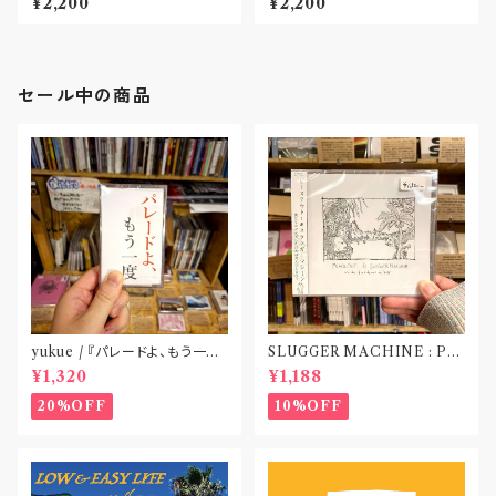
¥2,200
¥2,200
市〟
セール中の商品
yukue / 『パレードよ、もう一度』
SLUGGER MACHINE : PE
(TAPE)
ACE OUT! / we die if we d
¥1,320
¥1,188
o not do “DIG”(SPLIT CD)
〝横浜&札幌〟
20%OFF
10%OFF