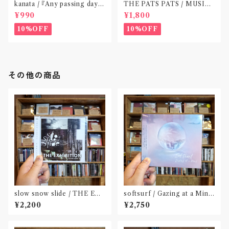
kanata / 『Any passing day -
THE PATS PATS / MUSIC
EP』(CD作品)〝東京〟
NEVER ENDING(CD作品)
¥990
¥1,800
10%OFF
10%OFF
その他の商品
slow snow slide / THE EX
softsurf / Gazing at a Mind
HIBITION(CD)〝山形県酒田
(CD)〝名古屋〟
¥2,200
¥2,750
市〟