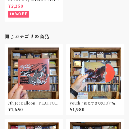
NG(CD)〝高知〟
¥2,250
10%OFF
同じカテゴリの商品
7th Jet Balloon : PLATFOR
youth / あとずさり(CD)〝名古
M SPLIT EP(CD)〝長野〟×
屋〟
¥1,650
¥1,980
〝大阪〟