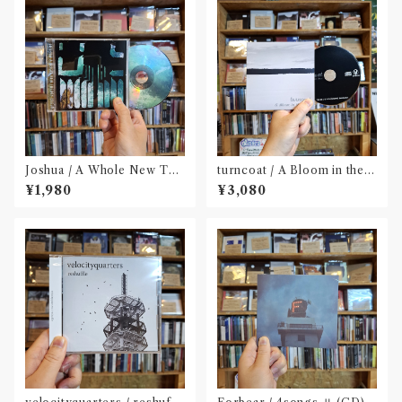
Joshua / A Whole New The
turncoat / A Bloom in the
ory Redux(CD)
Dust(CD)〝四国〟
¥1,980
¥3,080