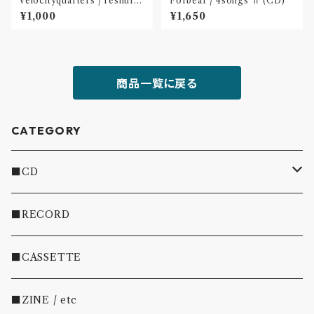
velocityquarters / reshuffl
Forbear / 4songs Ⅱ (CD)
e(CD※ダウンロードカード付
¥1,000
¥1,650
属)〝長野〟
商品一覧に戻る
CATEGORY
■CD
・INDIE
■RECORD
・EMO/PUNK/POST HC
■CASSETTE
・SHOEGAZE/DREAMPOP/POST ROCK
■ZINE / etc