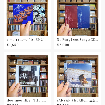
シーサイドスー。 / 1st EP どう
No Fun / Izeet Songs(CD)
か健やかに！(CD)〝静岡県三島
〝京都〟
¥1,650
¥2,000
市〟
slow snow slide / THE EX
SANZAN / 1st Album 生活の
HIBITION(CD)〝山形県酒田
名残(CD)〝静岡県三島市〟