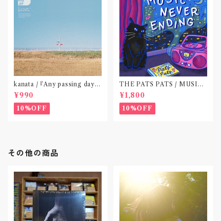
kanata / 『Any passing day -
THE PATS PATS / MUSIC
EP』(CD作品)〝東京〟
NEVER ENDING(CD作品)
¥990
¥1,800
10%OFF
10%OFF
その他の商品