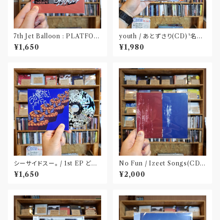
7th Jet Balloon : PLATFOR
youth / あとずさり(CD)〝名古
M SPLIT EP(CD)〝長野〟×
屋〟
¥1,650
¥1,980
〝大阪〟
シーサイドスー。 / 1st EP どう
No Fun / Izeet Songs(CD)
か健やかに！(CD)〝静岡県三島
〝京都〟
¥1,650
¥2,000
市〟