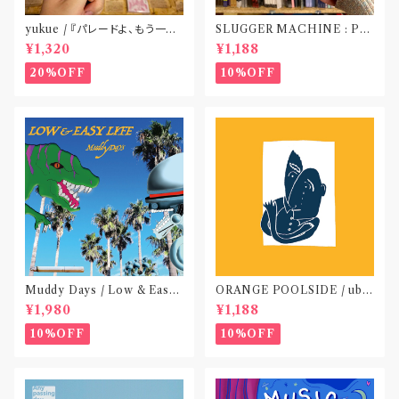
yukue / 『パレードよ、もう一度』
SLUGGER MACHINE : PE
(TAPE)
ACE OUT! / we die if we d
¥1,320
¥1,188
o not do “DIG”(SPLIT CD)
〝横浜&札幌〟
20%OFF
10%OFF
Muddy Days / Low & Easy
ORANGE POOLSIDE / ubu
Life〝東京〟
(CD作品)〝神奈川・厚木〟
¥1,980
¥1,188
10%OFF
10%OFF