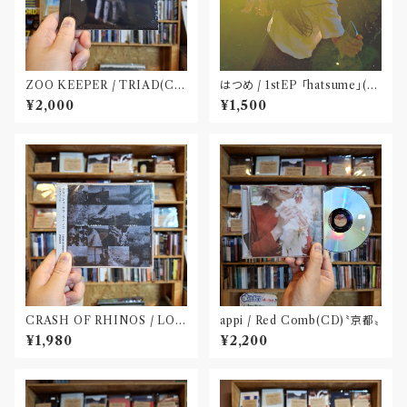
ZOO KEEPER / TRIAD(C
はつめ / 1stEP 「hatsume」(C
D)〝京都〟
D)〝東京〟
¥2,000
¥1,500
CRASH OF RHINOS / LOG
appi / Red Comb(CD)〝京都〟
BOOK(CD)
¥1,980
¥2,200