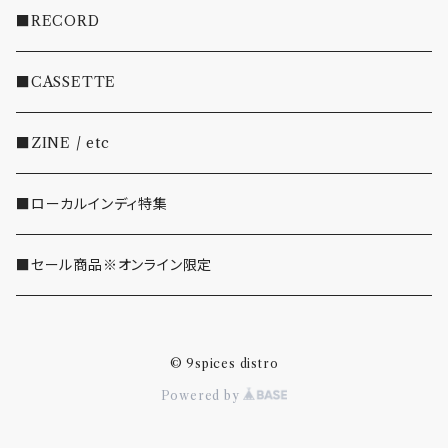
・INDIE
■RECORD
・EMO/PUNK/POST HC
■CASSETTE
・SHOEGAZE/DREAMPOP/POST ROCK
■ZINE / etc
・OTHER(LOUD/JUNK/RAP/ etc...)
■ローカルインディ特集
■セール商品※オンライン限定
© 9spices distro
Powered by