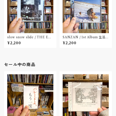
slow snow slide / THE EX
SANZAN / 1st Album 生活の
HIBITION(CD)〝山形県酒田
名残(CD)〝静岡県三島市〟
¥2,200
¥2,200
市〟
セール中の商品