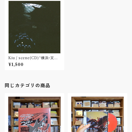
Kiu / scene(CD)〝横浜・天王
町〟
¥1,500
同じカテゴリの商品