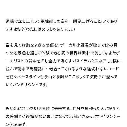
道端で立ち止まって電線越しの空を一瞬見上げること。よくあり
ますよね？(わたしはめっちゃあります。)
空を見ては胸をよぎる感傷を、ボーカル小野君が独りで佇み見
つめる景色を通して体験できる詞の世界は素朴で美しい。またボ
ーカリストの背中を押し全力で鳴らすバスドラムとスネアも、横に
並んで朝まで馬鹿話につき合ってくれるような途切れないコード
を紡ぐベースラインも余白と余韻がここちよくて気持ちが澄んで
いくバンドサウンドです。
思い出に想いを馳せる時に去来する、自分を形作った人と場所へ
の感謝とか後悔がないまぜになって心臓がぎゅっとする"ワンシー
ン(scene)"。