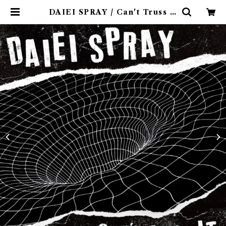
DAIEI SPRAY / Can't Truss It
(7インチレコード) | 9spices distr
o