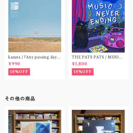
kanata / 『Any passing day -
THE PATS PATS / MUSIC
EP』(CD作品)〝東京〟
NEVER ENDING(CD作品)
¥990
¥1,800
10%OFF
10%OFF
その他の商品