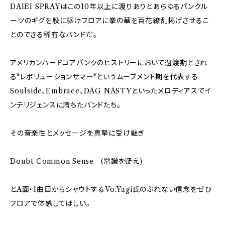
DAIEI SPRAYはこの10年以上に渡りありとあらゆるパンクル
ーツのギグを股に駆けフロアに拳の華を百花繚乱掲げさせるこ
とのできる稀有なバンドだ。
アメリカンハードコアパンクのヒストリーにおいて過渡期とされ
る"レボリューションサマー"というムーブメント期を代表する
Soulside、Embrace、DAG NASTYといったメロディアスでイ
ンテリジェンスに満ちたバンドたち。
その音楽性とメッセージを真摯に受け継ぎ
Doubt Common Sense (常識を疑え)
とA面・1曲目からシャウトするVo.Yagi氏のぶれない信念をぜひ
フロアで体感してほしい。