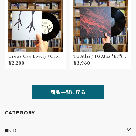
Crows Caw Loudly / Crow
TG.Atlas / TG.Atlas "EP"(12
s Caw Loudly(2枚組 7 inch)
inch)〝旭川〟
¥2,200
¥3,960
商品一覧に戻る
CATEGORY
■CD