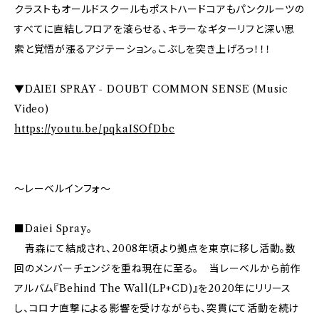
クラストもオールドスクールもポストハードコアもパンクルーツの
すべてに直結しフロアを滾らせる、キラーなギターリフと深い思
索と覚悟が漲るアジテーション。こぶしを突き上げろっ！！！
▼DAIEI SPRAY - DOUBT COMMON SENSE (Music
Video)
https://youtu.be/pqkaISOfDbc
～レーベルインフォ～
■Daiei Spray。
青森にて結成され、2008年頃より拠点を東京に移し活動。数
回のメンバーチェンジを重ね現在に至る。 当レーベルから前作
アルバム『Behind The Wall(LP+CD)』を2020年にリリース
し、コロナ直撃による影響を受けながらも、突貫にて活動を続け