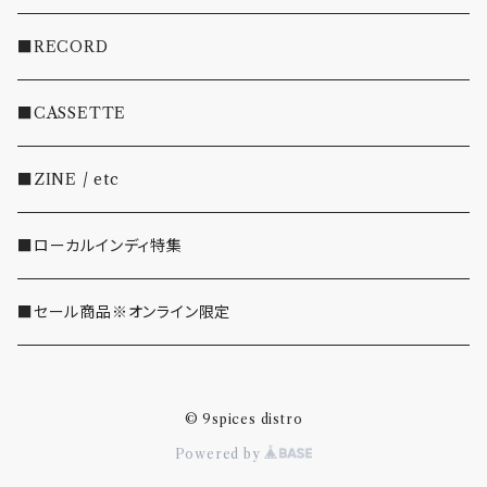
・INDIE
■RECORD
・EMO/PUNK/POST HC
■CASSETTE
・SHOEGAZE/DREAMPOP/POST ROCK
■ZINE / etc
・OTHER(LOUD/JUNK/RAP/ etc...)
■ローカルインディ特集
■セール商品※オンライン限定
© 9spices distro
Powered by