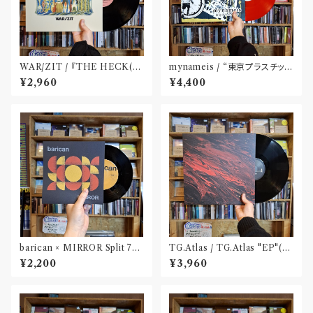
WAR​/​ZIT​ / 『​THE HECK(​1
mynameis / “東京プラスチッ
2")​』
ク” LP(12 inch)
¥2,960
¥4,400
barican × MIRROR Split 7"
TG.Atlas / TG.Atlas "EP"(12
(DLコード付属)
inch)〝旭川〟
¥2,200
¥3,960