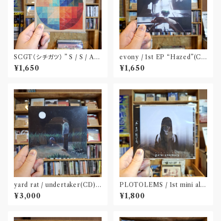
SCGT（シチガツ） ” S / S / A /
evony / 1st EP “Hazed”(C
W”(CD)
D) Released by FURTHER
¥1,650
¥1,650
PLATONIC〝千葉〟
yard rat / undertaker(CD)
PLOTOLEMS / 1st mini alb
〝熊本〟
um 「para?anomaly」(CD)
¥3,000
¥1,800