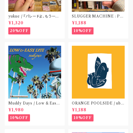
yukue / 『パレードよ、もう一度』
SLUGGER MACHINE : PE
(TAPE)
ACE OUT! / we die if we d
¥1,320
¥1,188
o not do “DIG”(SPLIT CD)
〝横浜&札幌〟
20%OFF
10%OFF
Muddy Days / Low & Easy
ORANGE POOLSIDE / ubu
Life〝東京〟
(CD作品)〝神奈川・厚木〟
¥1,980
¥1,188
10%OFF
10%OFF