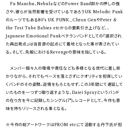
Fu Manchu、NebulaなどのPower Band群かの押しの強
さや、彼らが当然影響を受けているであろうUK Melodic Punk
のルーツでもある80's UK PUNK_Chron GenやPeter &
the Test Tube Babies etcからの要素引き上げなど、、
Japanese Emotional Punkベテランバンドとしての『選択され
た再出発点』は当音源の起点にて着地となった事が表されてい
る。そして、先般におけるRevengeの意味を指している。
メンバー個々人の環境や責任なども多様となる世代に差し掛
かりながら、それでもペースを落とさずにクオリティを担保してい
くバンドのその姿勢。逆境をもろともせず、この3年間にて遅延して
いたものを一つずつ取り返すような、Daiei Sprayというバンド
の在り方を今に記録したシングル(7")。レコードとして、今作も意
味を持ちリリースされる事となる。
※今作の総アートワークはPROM etcにて活動する丹下氏が担