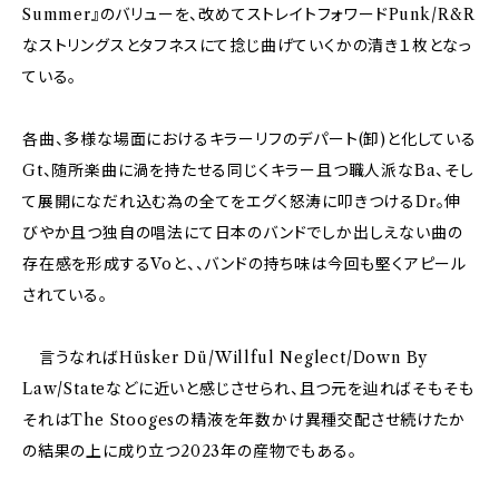
Summer』のバリューを、改めてストレイトフォワードPunk/R&R
なストリングスとタフネスにて捻じ曲げていくかの清き１枚となっ
ている。
各曲、多様な場面におけるキラーリフのデパート(卸)と化している
Gt、随所楽曲に渦を持たせる同じくキラー且つ職人派なBa、そし
て展開になだれ込む為の全てをエグく怒涛に叩きつけるDr。伸
びやか且つ独自の唱法にて日本のバンドでしか出しえない曲の
存在感を形成するVoと、、バンドの持ち味は今回も堅くアピール
されている。
言うなればHüsker Dü/Willful Neglect/Down By
Law/Stateなどに近いと感じさせられ、且つ元を辿ればそもそも
それはThe Stoogesの精液を年数かけ異種交配させ続けたか
の結果の上に成り立つ2023年の産物でもある。