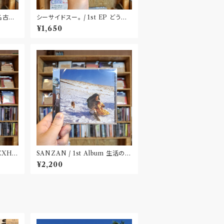
〝名古
シーサイドスー。 / 1st EP どうか
健やかに！(CD)〝静岡県三島市〟
¥1,650
 EXHI
SANZAN / 1st Album 生活の名
田市〟
残(CD)〝静岡県三島市〟
¥2,200