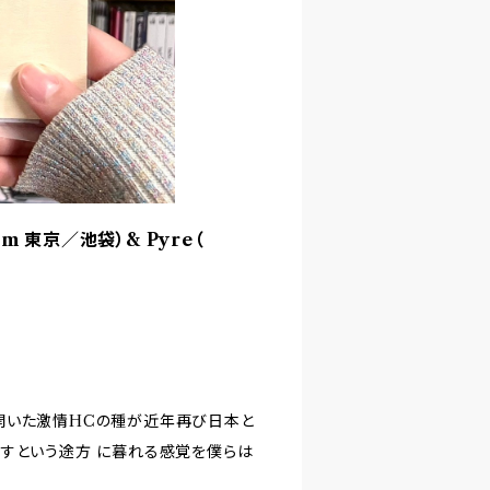
From 東京／池袋）& Pyre（
開いた激情HCの種が近年再び日本と
すという途方 に暮れる感覚を僕らは