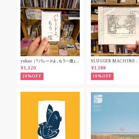
yukue / 『パレードよ、もう一度』
SLUGGER MACHINE :
(TAPE)
CE OUT! / we die if we
¥1,320
¥1,188
t do “DIG”(SPLIT CD
札幌〟
20%OFF
10%OFF