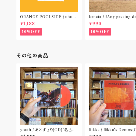
ORANGE POOLSIDE / ubu
kanata / 『Any passing d
(CD作品)〝神奈川・厚木〟
P』(CD作品)〝東京〟
¥1,188
¥990
10%OFF
10%OFF
その他の商品
youth / あとずさり(CD)〝名古
Rikka / Rikka's Demos(
屋〟