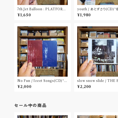
7th Jet Balloon : PLATFORM
youth / あとずさり(CD)
SPLIT EP(CD)〝長野〟×〝大阪〟
屋〟
¥1,650
¥1,980
No Fun / Izeet Songs(CD)〝京
slow snow slide / THE
都〟
BITION(CD)〝山形県酒
¥2,000
¥2,200
セール中の商品