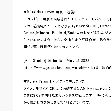
▼bilialdo（ From 東京／池袋）
2021年に東京で結成されたエモスクリーモバンド。今回
ジカル音源初リリースとなります。Envy,50000，Heven 
Arems,Mineral,Penfold,Endzweckなど
ちされるかのように彼らの楽曲もまた喜怒哀楽に歌う激
開が必聴。新世代Ｓｋｒａｍｚバンド。
[Agp Studio] biliardo - May 21,2023
https://www.youtube.com/watch?v=d9rU-DuV
▼Pyre（ From US ／フィラデルフィア）
フィラデルフィアに拠点に活動する５人組Ｐｙｒｅ。９０s
まさに９０sの枯れたエモバンドを彷彿します。 時に悲
かく懐かしさを感じさせてくれるバンドです。