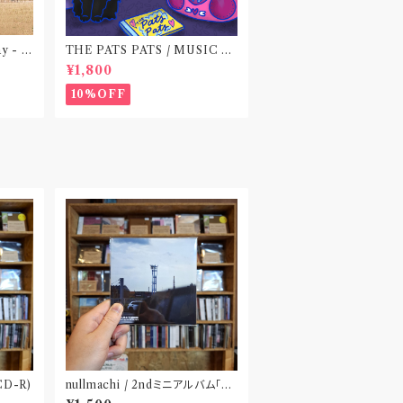
ay - E
THE PATS PATS / MUSIC N
EVER ENDING(CD作品)
¥1,800
10%OFF
CD-R)
nullmachi / 2ndミニアルバム「逆
回転する私小説」(CD)