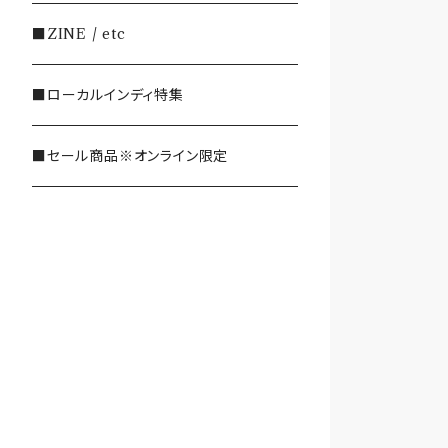
・SHOEGAZE/DREAMPOP/POST
■ZINE / etc
ROCK
■ローカルインディ特集
・OTHER(LOUD/JUNK/RAP/ et
c...)
■セール商品※オンライン限定