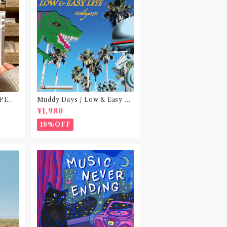
 PEA
Muddy Days / Low & Easy Li
 do no
fe〝東京〟
¥1,980
)〝横浜&
10%OFF