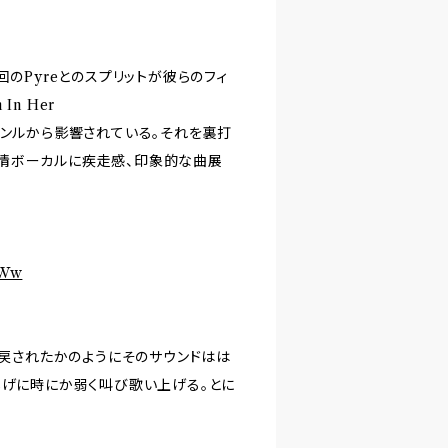
のPyreとのスプリットが彼らのフィ
In Her
多彩なジャンルから影響されている。それを裏打
情ボーカルに疾走感、印象的な曲展
nWw
に戻されたかのようにそのサウンドはは
しげに時にか弱く叫び歌い上げる。とに