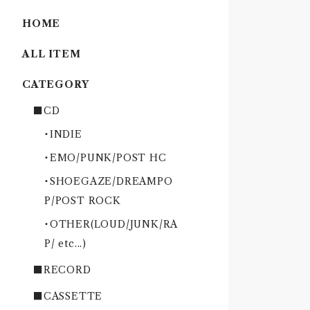
HOME
ALL ITEM
CATEGORY
■CD
・INDIE
・EMO/PUNK/POST HC
・SHOEGAZE/DREAMPO
P/POST ROCK
・OTHER(LOUD/JUNK/RA
P/ etc...)
■RECORD
■CASSETTE