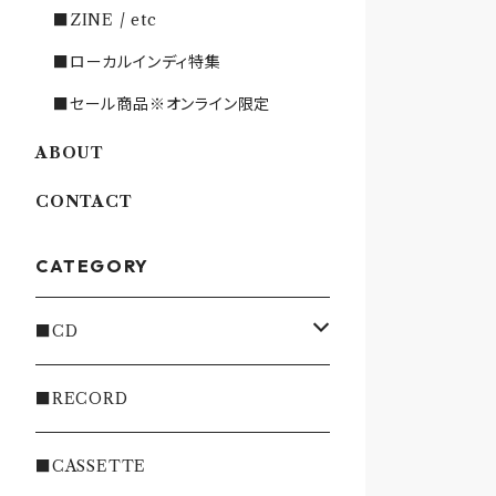
■ZINE / etc
■ローカルインディ特集
■セール商品※オンライン限定
ABOUT
CONTACT
CATEGORY
■CD
・INDIE
■RECORD
・EMO/PUNK/POST HC
■CASSETTE