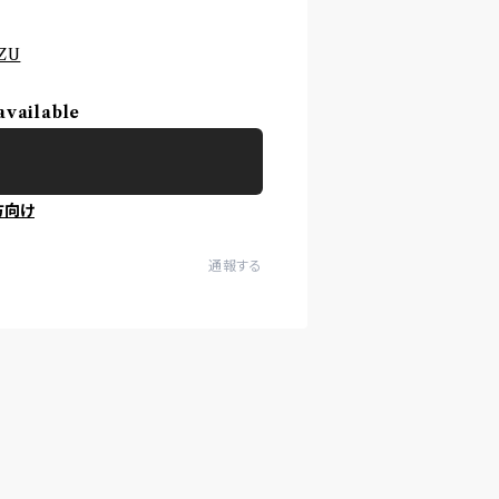
EZU
available
方向け
通報する