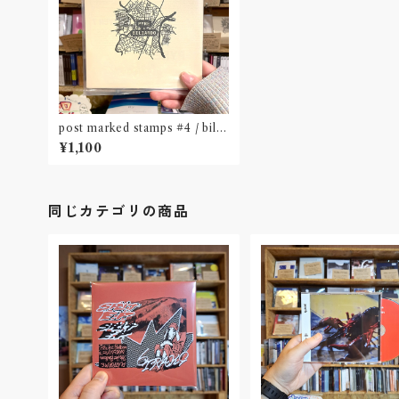
post marked stamps #4 / bilia
rdo（ From 東京／池袋）& Pyre
¥1,100
（ From US／フィラデルフィア）※
split CD
同じカテゴリの商品