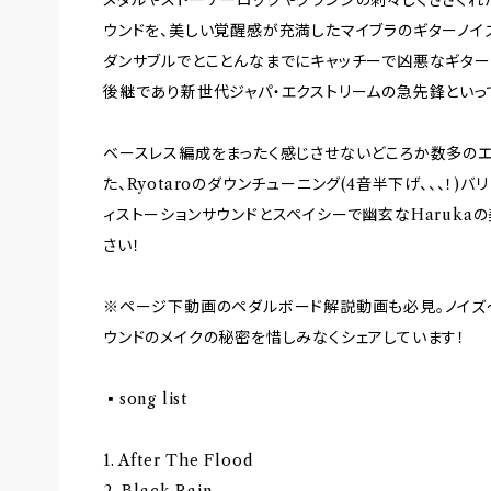
ウンドを、美しい覚醒感が充満したマイブラのギターノイズで
ダンサブルでとことんなまでにキャッチーで凶悪なギターリフ
後継であり新世代ジャパ・エクストリームの急先鋒といっ
ベースレス編成をまったく感じさせないどころか数多のエ
た、Ryotaroのダウンチューニング(4音半下げ、、、！
ィストーションサウンドとスペイシーで幽玄なHaruka
さい！
※ページ下動画のペダルボード解説動画も必見。ノイズ
ウンドのメイクの秘密を惜しみなくシェアしています！
▪song list
1. After The Flood
2. Black Rain