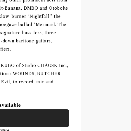
Melt-Banana, DMBQ and Otoboke
slow-burner “Nightfall,” the
shoegaze ballad “Mermaid. The
ignature bass-less, three-
d-down baritone guitars,
iers.
a KUBO of Studio CHAOSK Inc.,
ruction’s WOUNDS, BUTCHER
Evil, to record, mix and
available
方向け