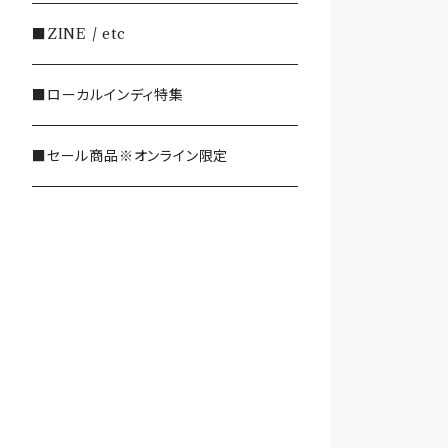
・SHOEGAZE/DREAMPOP/POST
■ZINE / etc
ROCK
■ローカルインディ特集
・OTHER(LOUD/JUNK/RAP/ et
c...)
■セール商品※オンライン限定