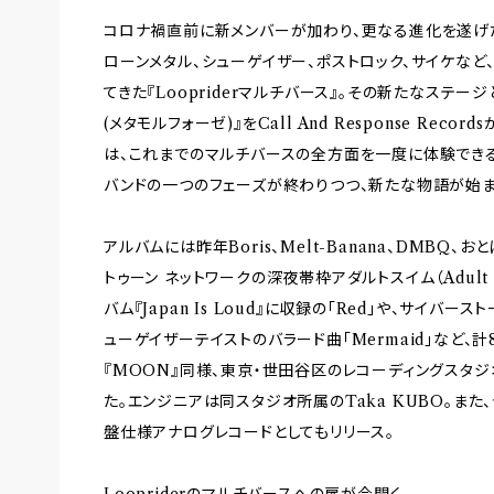
コロナ禍直前に新メンバーが加わり、更なる進化を遂げた
ローンメタル、シューゲイザー、ポストロック、サイケなど
てきた『Loopriderマルチバース』。その新たなステージと
(メタモルフォーゼ)』をCall And Response Re
は、これまでのマルチバースの全方面を一度に体験でき
バンドの一つのフェーズが終わりつつ、新たな物語が始ま
アルバムには昨年Boris、Melt-Banana、DMBQ
トゥーン ネットワークの深夜帯枠アダルトスイム（Adult
バム『Japan Is Loud』に収録の「Red」や、サイバース
ューゲイザーテイストのバラード曲「Mermaid」など、
『MOON』同様、東京・世田谷区のレコーディングスタジオST
た。エンジニアは同スタジオ所属のTaka KUBO。また
盤仕様アナログレコードとしてもリリース。
Loopriderのマルチバースへの扉が今開く。