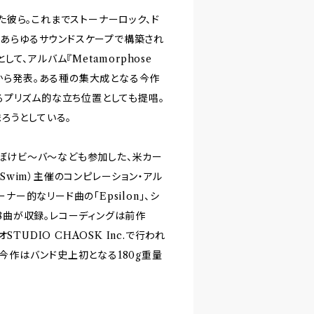
彼ら。これまでストーナーロック、ド
、あらゆるサウンドスケープで構築され
して、アルバム『Metamorphose
cordsから発表。ある種の集大成となる今作
るプリズム的な立ち位置としても提唱。
ろうとしている。
、おとぼけビ～バ～なども参加した、米カー
 Swim）主催のコンピレーション・アル
トーナー的なリード曲の「Epsilon」、シ
計8曲が収録。レコーディングは前作
UDIO CHAOSK Inc.で行われ
、今作はバンド史上初となる180g重量