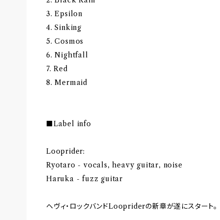
3. Epsilon
4. Sinking
5. Cosmos
6. Nightfall
7. Red
8. Mermaid
■Label info
Looprider:
Ryotaro - vocals, heavy guitar, noise
Haruka - fuzz guitar
ヘヴィ・ロックバンドLoopriderの新章が遂にスタート。