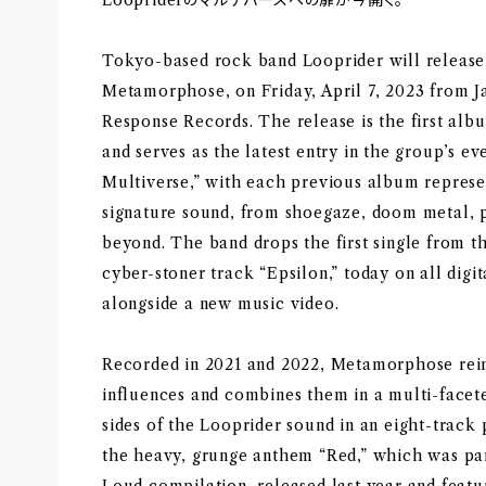
Tokyo-based rock band Looprider will release
Metamorphose, on Friday, April 7, 2023 from J
Response Records. The release is the first al
and serves as the latest entry in the group’s e
Multiverse,” with each previous album represen
signature sound, from shoegaze, doom metal, p
beyond. The band drops the first single from 
cyber-stoner track “Epsilon,” today on all digi
alongside a new music video.
Recorded in 2021 and 2022, Metamorphose reim
influences and combines them in a multi-facet
sides of the Looprider sound in an eight-trac
the heavy, grunge anthem “Red,” which was par
Loud compilation, released last year and featu