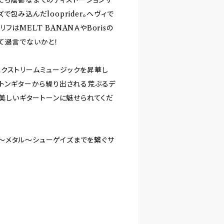
包み込んだlooprider。ヘヴィで
はMELT BANANＡやBorisの
て過言でないかと！
クストリームミュージックを昇華し
)バリトンギターから繰り出される荒ぶるデ
の美しいギタートーンに魅せられてくだ
～メタル～シューゲイズまでを繋ぐサ