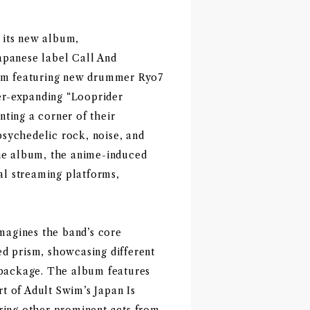
 its new album,
apanese label Call And
bum featuring new drummer Ryo7
ver-expanding “Looprider
ting a corner of their
sychedelic rock, noise, and
the album, the anime-induced
tal streaming platforms,
agines the band’s core
ed prism, showcasing different
k package. The album features
t of Adult Swim’s Japan Is
ring other prominent acts from