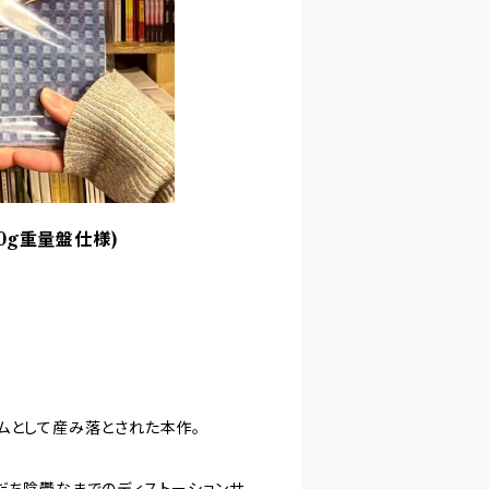
 180g重量盤仕様)
ルバムとして産み落とされた本作。
だち陰鬱なまでのディストーションサ