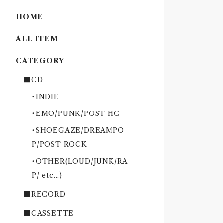
HOME
ALL ITEM
CATEGORY
■CD
・INDIE
・EMO/PUNK/POST HC
・SHOEGAZE/DREAMPO
P/POST ROCK
・OTHER(LOUD/JUNK/RA
P/ etc...)
■RECORD
■CASSETTE