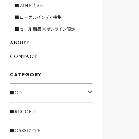
■ZINE / etc
■ローカルインディ特集
■セール商品※オンライン限定
ABOUT
CONTACT
CATEGORY
■CD
・INDIE
■RECORD
・EMO/PUNK/POST HC
■CASSETTE