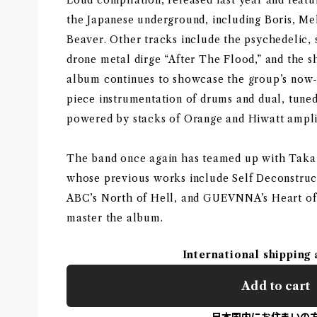
the Japanese underground, including Boris, 
Beaver. Other tracks include the psychedelic, 
drone metal dirge “After The Flood,” and the 
album continues to showcase the group’s now-s
piece instrumentation of drums and dual, tune
powered by stacks of Orange and Hiwatt amplif
The band once again has teamed up with Tak
whose previous works include Self Deconst
ABC’s North of Hell, and GUEVNNA’s Heart of 
master the album.
International shipping 
Add to cart
日本国内にお住まいの