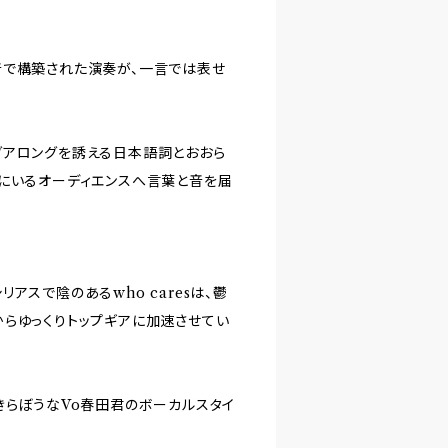
音で構築された演奏が、一言では表せ
グアロングを誘える日本語詞とおおら
アにいるオーディエンスへ言葉と音を届
アスで陰のあるwho caresは、鬱
らゆっくりトップギアに加速させてい
きらぼうなVo春田君のボーカルスタイ