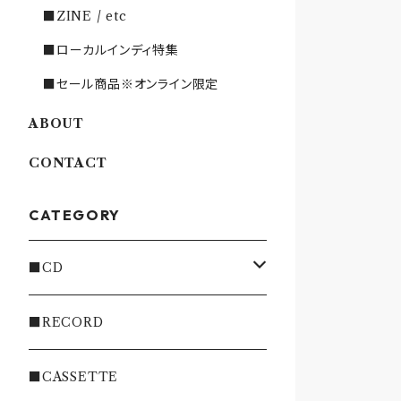
■ZINE / etc
■ローカルインディ特集
■セール商品※オンライン限定
ABOUT
CONTACT
CATEGORY
■CD
・INDIE
■RECORD
・EMO/PUNK/POST HC
■CASSETTE