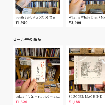
youth / あとずさり(CD)〝名古
When a Whale Dies / M
屋〟
ick(CD)
¥1,980
¥2,000
セール中の商品
yukue / 『パレードよ、もう一度』
SLUGGER MACHINE :
(TAPE)
CE OUT! / we die if we
¥1,320
¥1,188
t do “DIG”(SPLIT CD