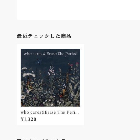
最近チェックした商品
who cares&Erase The Perio
d / who cares&Erase The Pe
¥1,320
riod Split