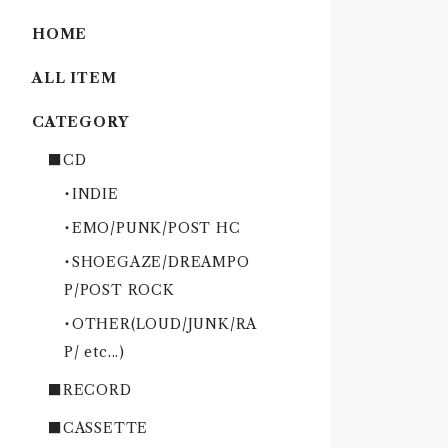
HOME
ALL ITEM
CATEGORY
■CD
・INDIE
・EMO/PUNK/POST HC
・SHOEGAZE/DREAMPO
P/POST ROCK
・OTHER(LOUD/JUNK/RA
P/ etc...)
■RECORD
■CASSETTE