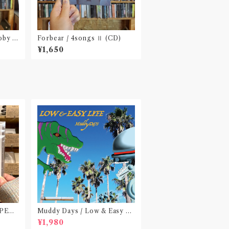
oby D
Forbear / 4songs Ⅱ (CD)
¥1,650
 PEA
Muddy Days / Low & Easy Li
 do no
fe〝東京〟
¥1,980
)〝横浜&