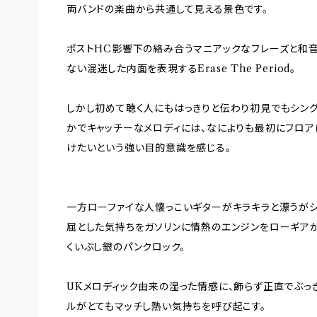
両バンドの楽曲から共通して見える景色です。
ポストHC影響下の絡み合うマニアックなフレーズと和
ない混迷した内面を表現するErase The Period。
しかし初めて聴く人にもはっきりと伝わり初見でもシン
かでキャッチーなメロディには、なによりも最初にフロ
けたいという強い目的意識を感じる。
一方ローファイな人懐っこいギターがキラキラと漂うがシリ
屈とした気持ちをガソリンに情熱のエンジンをローギアか
くいぶし銀のパンクロック。
UKメロディック由来の湿った情感に、飾らず正直でぶっ
ルがとてもマッチし熱い気持ちを呼び起こす。