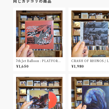
同じカテゴリの商品
7th Jet Balloon : PLATFORM
CRASH OF RHINOS / 
SPLIT EP(CD)〝長野〟×〝大阪〟
OOK(CD)
¥1,650
¥1,980