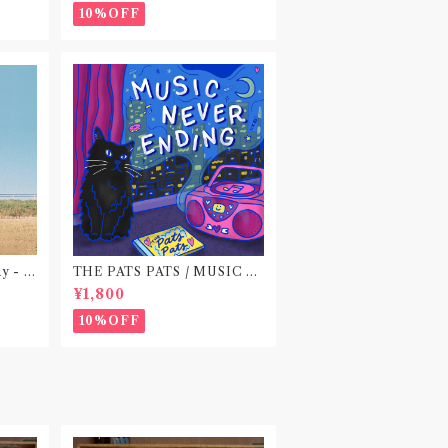
10%OFF
ay - E
THE PATS PATS / MUSIC N
EVER ENDING(CD作品)
¥1,800
10%OFF