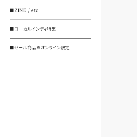
・SHOEGAZE/DREAMPOP/POST
■ZINE / etc
ROCK
■ローカルインディ特集
・OTHER(LOUD/JUNK/RAP/ et
c...)
■セール商品※オンライン限定