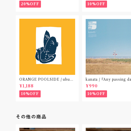
札幌〟
20%OFF
10%OFF
ORANGE POOLSIDE / ubu
kanata / 『Any passing d
(CD作品)〝神奈川・厚木〟
P』(CD作品)〝東京〟
¥1,188
¥990
10%OFF
10%OFF
その他の商品