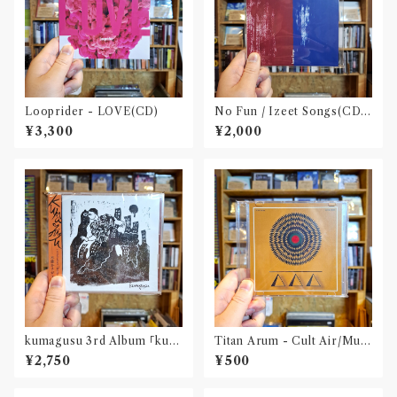
Looprider - LOVE(CD)
No Fun / Izeet Songs(CD)
〝京都〟
¥3,300
¥2,000
kumagusu 3rd Album 「kum
Titan Arum - Cult Air/Mua
agusu」(CD※ダウンロードコ
ng(CD-R)
¥2,750
¥500
ード付属)