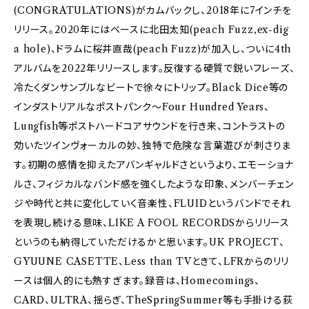
(CONGRATULATIONS)がカムバックし、2018年に7インチを
リリース。2020年にはベースに北田太知(peach Fuzz,ex-dig
a hole)、ドラムに桜井直哉(peach Fuzz)が加入し、ついに4th
アルバムを2022年リリースします。反復する硬質で鋭いフレーズ、
冷たくダンサンブルなビートで徐々にトリップ。Black Dice等の
インダストリアルなポストパンク～Four Hundred Years、
Lungfish等ポストハードコアサウンドを行き来、コントラストの
効いたツインヴォーカルの妙、独特で危険な言葉遊びが刺さりま
す。初期の感情を抑えたアバンギャルドさというより、エモーショナ
ルさ、フィジカルなバンド感を強くしたような印象、メンバーチェン
ジや時代と共に変化していく音楽性、FLUIDというバンドでそれ
を表現し続ける意味、LIKE A FOOL RECORDSからリリース
というのも納得していただけるかと思います。UK PROJECT、
GYUUNE CASETTE、Less than TVときて、LFRからのリリ
ースは個人的にも熱すぎます。録音は、Homecomings、
CARD、ULTRA、揺らぎ、TheSpringSummer等も手掛ける荻