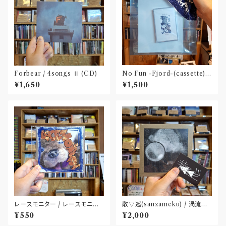
Forbear / 4songs Ⅱ (CD)
No Fun -Fjord-(cassette)
〝京都〟
¥1,650
¥1,500
レースモニター / レースモニタ
散▽巡(sanzameku) / 渦流に
ー(CD-R)
鳴く(CD : 特典ステッカー付属 )
¥550
¥2,000
〝大阪〟