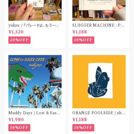
yukue / 『パレードよ、もう一度』
SLUGGER MACHINE : PE
(TAPE)
ACE OUT! / we die if we d
¥1,320
¥1,188
o not do “DIG”(SPLIT CD)
〝横浜&札幌〟
20%OFF
10%OFF
Muddy Days / Low & Easy
ORANGE POOLSIDE / ubu
Life〝東京〟
(CD作品)〝神奈川・厚木〟
¥1,980
¥1,188
10%OFF
10%OFF