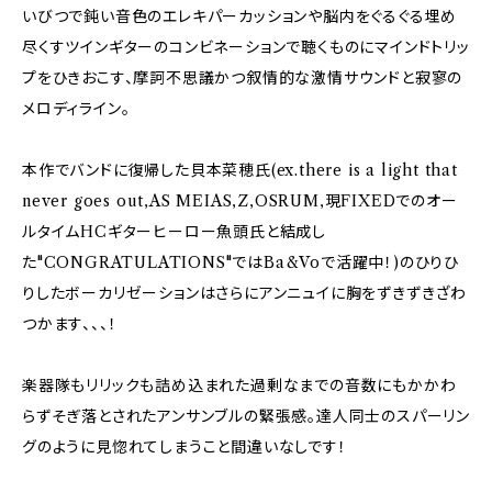
いびつで鈍い音色のエレキパーカッションや脳内をぐるぐる埋め
尽くすツインギターのコンビネーションで聴くものにマインドトリッ
プをひきおこす、摩訶不思議かつ叙情的な激情サウンドと寂寥の
メロディライン。
本作でバンドに復帰した貝本菜穂氏(ex.there is a light that
never goes out,AS MEIAS,Z,OSRUM,現FIXEDでのオー
ルタイムHCギターヒーロー魚頭氏と結成し
た"CONGRATULATIONS"ではBa&Voで活躍中！)のひりひ
りしたボーカリゼーションはさらにアンニュイに胸をずきずきざわ
つかます、、、！
楽器隊もリリックも詰め込まれた過剰なまでの音数にもかかわ
らずそぎ落とされたアンサンブルの緊張感。達人同士のスパーリン
グのように見惚れてしまうこと間違いなしです！