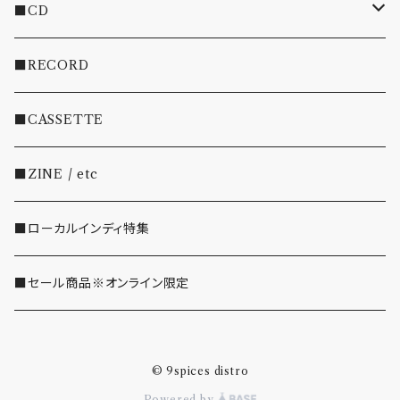
■CD
・INDIE
■RECORD
・EMO/PUNK/POST HC
■CASSETTE
・SHOEGAZE/DREAMPOP/POST ROCK
■ZINE / etc
・OTHER(LOUD/JUNK/RAP/ etc...)
■ローカルインディ特集
■セール商品※オンライン限定
© 9spices distro
Powered by