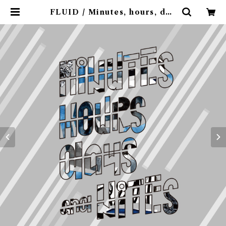
FLUID / Minutes, hours, day
s and nites(CD) | 9spices dis
tro