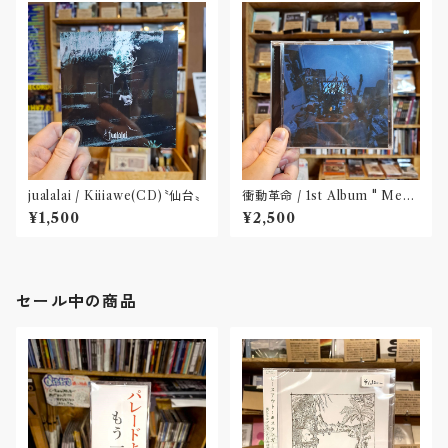
jualalai / Kiiiawe(CD)〝仙台〟
衝動革命 / 1st Album " Mess
y Room "(CD)〝大阪〟
¥1,500
¥2,500
セール中の商品