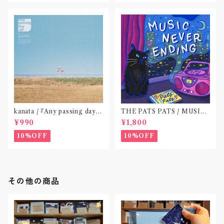
kanata / 『Any passing day -
THE PATS PATS / MUSIC
EP』(CD作品)〝東京〟
NEVER ENDING(CD作品)
¥990
¥1,800
10%OFF
10%OFF
その他の商品