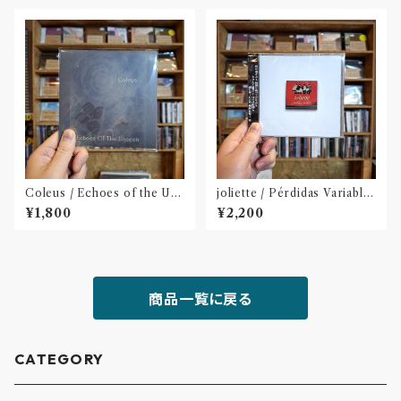
Coleus / Echoes of the Uns
joliette / Pérdidas Variable
een(CD)
s - "変転忘失"(CD)
¥1,800
¥2,200
商品一覧に戻る
CATEGORY