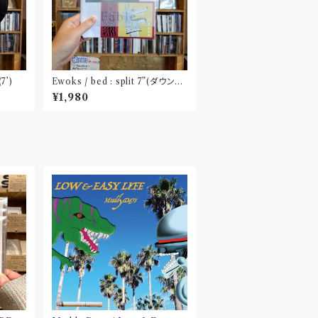
(7’)
Ewoks / bed : split 7”(ダウンロ
ードコード付属)
¥1,980