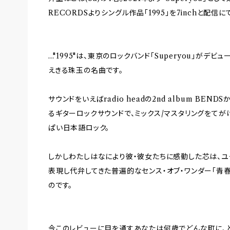
RECORDSよりシングル作品「1995」を7inchと配信に
..."1995"は、東京のロックバンド「Superyou」が
えきる珠玉の名曲です。
サウンドをいえばradio headの2nd album BE
るギターロックサウンドで、ミックス/マスタリングをて
ぱい日本語ロック。
しかしわたしはなにより彼・彼女たちに感動した芯は、ユ
表現し代弁してきた普遍的なセンス・オブ・ワンダー「青
のです。
今このレビューに目を通すあなたは何歳でどんな町に、