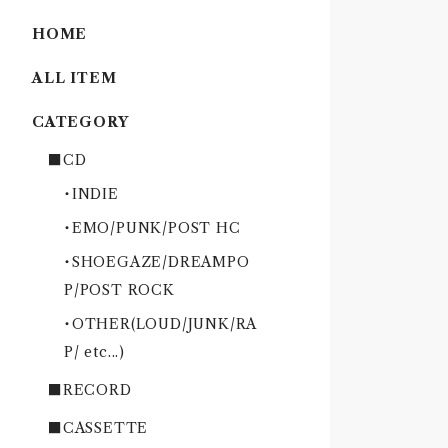
HOME
ALL ITEM
CATEGORY
■CD
・INDIE
・EMO/PUNK/POST HC
・SHOEGAZE/DREAMPO
P/POST ROCK
・OTHER(LOUD/JUNK/RA
P/ etc...)
■RECORD
■CASSETTE