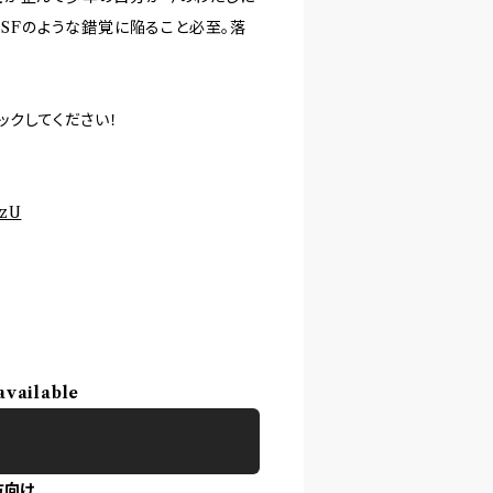
なSFのような錯覚に陥ること必至。落
ックしてください！
NzU
available
方向け