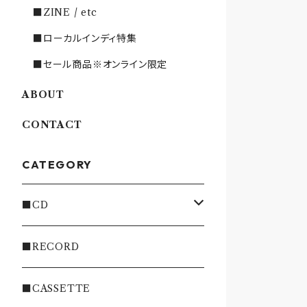
■ZINE / etc
■ローカルインディ特集
■セール商品※オンライン限定
ABOUT
CONTACT
CATEGORY
■CD
・INDIE
■RECORD
・EMO/PUNK/POST HC
■CASSETTE