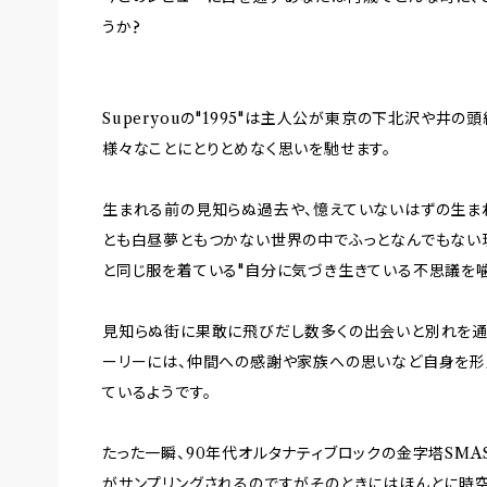
うか?
Superyouの"1995"は主人公が東京の下北沢や井
様々なことにとりとめなく思いを馳せます。
生まれる前の見知らぬ過去や、憶えていないはずの生ま
とも白昼夢ともつかない世界の中でふっとなんでもない現
と同じ服を着ている"自分に気づき生きている不思議を
見知らぬ街に果敢に飛びだし数多くの出会いと別れを通
ーリーには、仲間への感謝や家族への思いなど自身を形
ているようです。
たった一瞬、90年代オルタナティブロックの金字塔SMASH
がサンプリングされるのですがそのときにはほんとに時