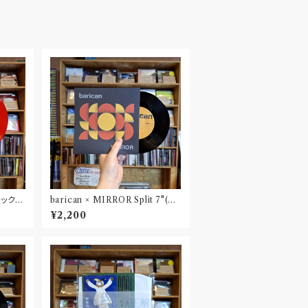
チック”
barican × MIRROR Split 7"(D
Lコード付属)
¥2,200