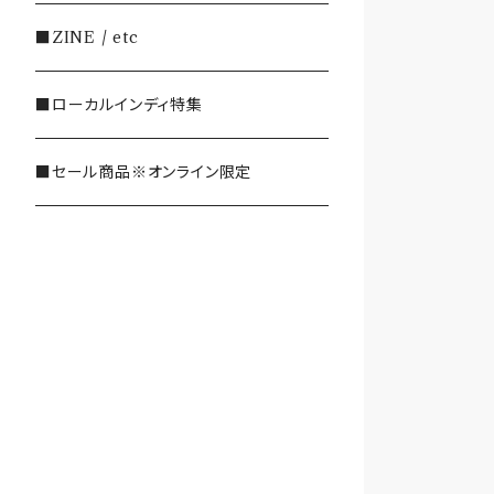
・SHOEGAZE/DREAMPOP/POST
■ZINE / etc
ROCK
■ローカルインディ特集
・OTHER(LOUD/JUNK/RAP/ et
c...)
■セール商品※オンライン限定