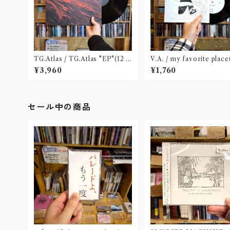
TG.Atlas / TG.Atlas "EP"(12 in
V.A. / my favorite place
ch)〝旭川〟
¥3,960
¥1,760
セール中の商品