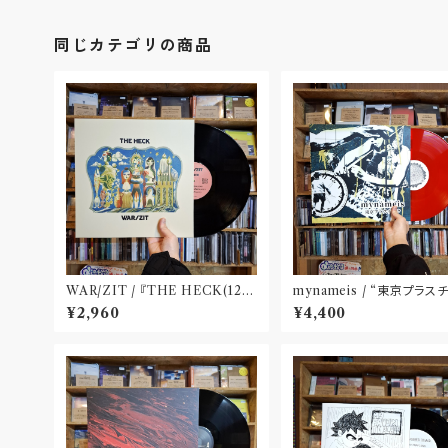
同じカテゴリの商品
WAR​/​ZIT​ / 『​THE HECK(​12")​
mynameis / “東京プラス
』
LP(12 inch)
¥2,960
¥4,400