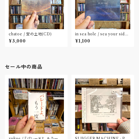
chatoe / 宝の土地(CD)
in sea hole / sea your side
(CD)
¥3,000
¥1,100
セール中の商品
yukue / 『パレードよ、もう一度』
SLUGGER MACHINE : PE