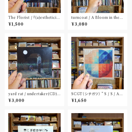
The Florist / 『(a)estheticis
turncoat / A Bloom in the
m』(CD)※特典:ステッカー付
Dust(CD)〝四国〟
¥1,500
¥3,080
yard rat / undertaker(CD)
SCGT（シチガツ） ” S / S / A /
〝熊本〟
W”(CD)
¥3,000
¥1,650