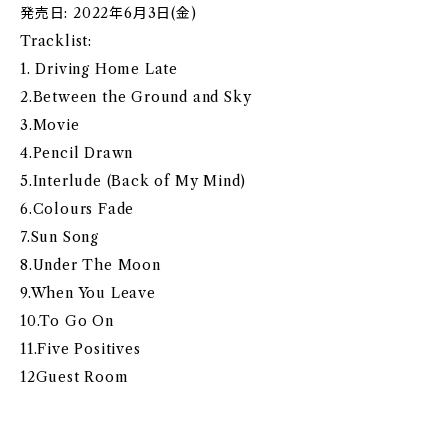
発売日: 2022年6月3日(金)
Tracklist:
1. Driving Home Late
2.Between the Ground and Sky
3.Movie
4.Pencil Drawn
5.Interlude (Back of My Mind)
6.Colours Fade
7.Sun Song
8.Under The Moon
9.When You Leave
10.To Go On
11.Five Positives
12Guest Room