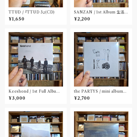
TTUD / 『TTUD 3』(CD)
SANZAN / 1st Album 生活の
名残(CD)〝静岡県三島市〟
¥1,650
¥2,200
Keeshond / 1st Full Album
the PARTYS / mini album
『Keeshond』
「NEAR」(CD)〝奈良〟
¥3,000
¥2,700