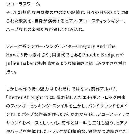
いコーラスワーク。
そして幻想的な白昼夢の中の淡い記憶と、日々の日記のように綴
られた歌詞を、自身が演奏するピアノ、アコースティックギター、
ハープなどの楽器たちが優しく包み込む。
フォーク系シンガー・ソング・ライターGregory And The
Hawkの持つ素朴さや、同世代でもあるPhoebe Bridgersや
Julien Bakerとも共鳴するような繊細さと親しみやすさを併せ
持つ。
しかし本作の持つ魅力はそれだけではない。前作アルバム
『Better At Night』では、慣れ親しんだエモ/ポストロック由来
のフィンガーピッキング・スタイルを生かし、バンドサウンドをメイ
ンとしたポップな作品を作ったが、あれから4年。アコースティック
サウンドをベースとしつつも、前作とは一味も二味も違う、ピアノ
やハープを主体としたトラックが印象的な、優雅かつ洗練された