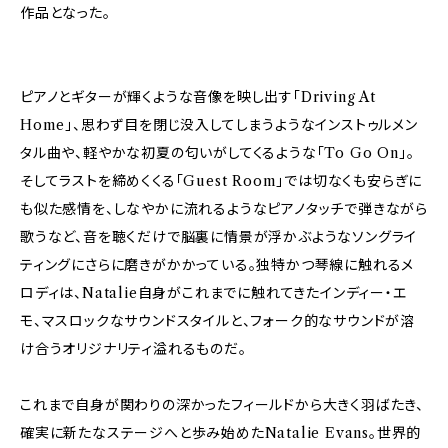
作品となった。
ピアノとギターが輝くような音像を映し出す「Driving At
Home」、思わず目を閉じ没入してしまうようなインストゥルメン
タル曲や、軽やかな初夏の匂いがしてくるような「To Go On」。
そしてラストを締めくくる「Guest Room」では切なくも安らぎに
も似た感情を、しなやかに流れるようなピアノタッチで弾きながら
歌うなど、音を聴くだけで脳裏に情景が浮かぶようなソングライ
ティングにさらに磨きがかかっている。独特かつ琴線に触れるメ
ロディは、Natalie自身がこれまでに触れてきたインディー・エ
モ、マスロックなサウンドスタイルと、フォーク的なサウンドが溶
け合うオリジナリティ溢れるものだ。
これまで自身が関わりの深かったフィールドから大きく羽ばたき、
確実に新たなステージへと歩み始めたNatalie Evans。世界的