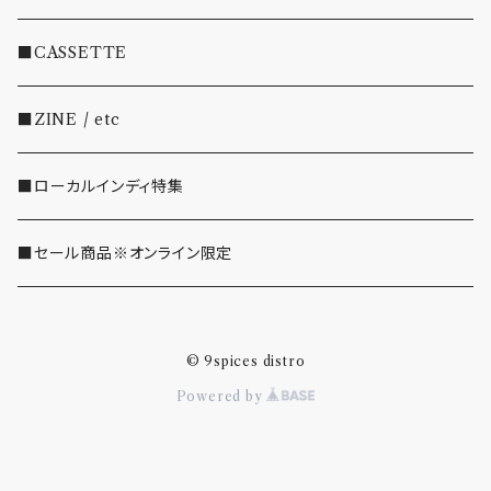
・EMO/PUNK/POST HC
■CASSETTE
・SHOEGAZE/DREAMPOP/POST ROCK
■ZINE / etc
・OTHER(LOUD/JUNK/RAP/ etc...)
■ローカルインディ特集
■セール商品※オンライン限定
© 9spices distro
Powered by