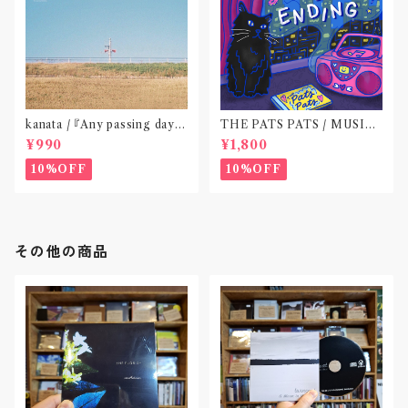
kanata / 『Any passing day -
THE PATS PATS / MUSIC
EP』(CD作品)〝東京〟
NEVER ENDING(CD作品)
¥990
¥1,800
10%OFF
10%OFF
その他の商品