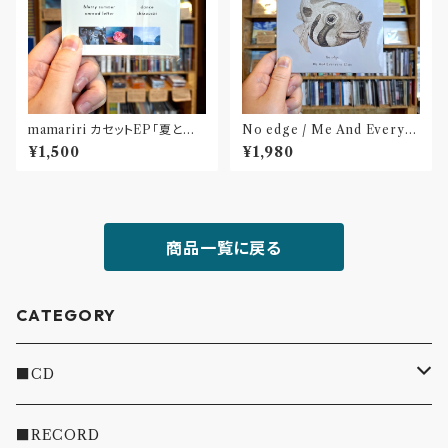
mamariri カセットEP「夏と予
No edge / Me And Everyo
感のかけら」
ne Else(CD)〝鹿児島〟
¥1,500
¥1,980
商品一覧に戻る
CATEGORY
■CD
・INDIE
■RECORD