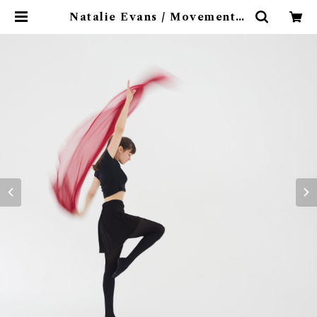
Natalie Evans / Movementss
(国内盤CD/対訳付) | 9spices dis
tro