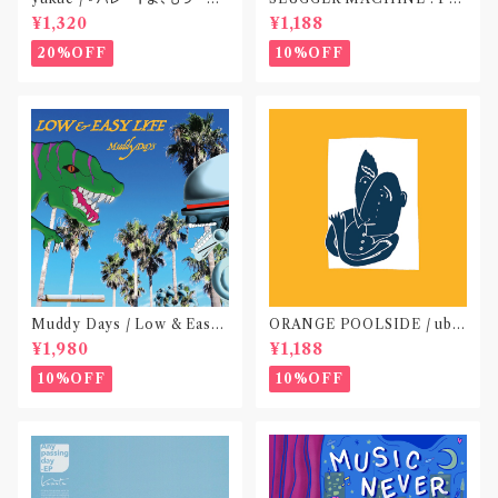
(TAPE)
ACE OUT! / we die if we d
¥1,320
¥1,188
o not do “DIG”(SPLIT CD)
〝横浜&札幌〟
20%OFF
10%OFF
Muddy Days / Low & Easy
ORANGE POOLSIDE / ubu
Life〝東京〟
(CD作品)〝神奈川・厚木〟
¥1,980
¥1,188
10%OFF
10%OFF