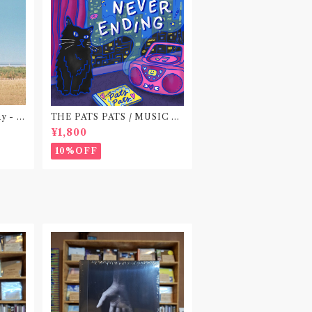
ay - E
THE PATS PATS / MUSIC N
EVER ENDING(CD作品)
¥1,800
10%OFF