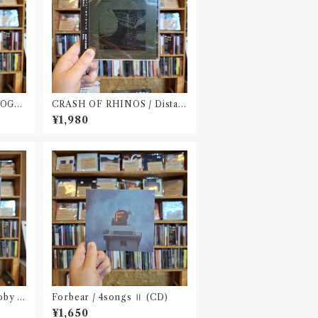
LOGB
CRASH OF RHINOS / Distal
(CD)
¥1,980
oby D
Forbear / 4songs Ⅱ (CD)
¥1,650