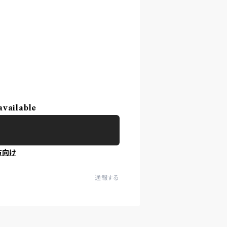
available
方向け
通報する