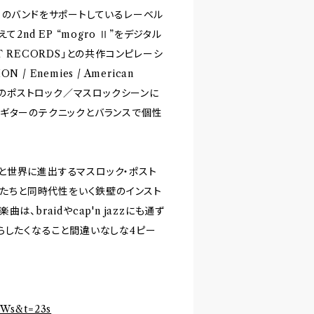
くのバンドをサポートしているレーベル
2nd EP “mogro Ⅱ”をデジタル
 RECORDS」との共作コンピレーシ
Enemies / American
アのポストロック／マスロックシーンに
ギターのテクニックとバランスで個性
続々と世界に進出するマスロック・ポスト
女たちと同時代性をいく鉄壁のインスト
braidやcap'n jazzにも通ず
らしたくなること間違いなしな4ピー
vWs&t=23s