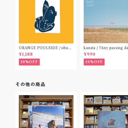
ORANGE POOLSIDE / ubu
kanata / 『Any passing d
(CD作品)〝神奈川・厚木〟
P』(CD作品)〝東京〟
¥1,188
¥990
10%OFF
10%OFF
その他の商品