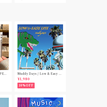
 PEA
Muddy Days / Low & Easy Li
 do no
fe〝東京〟
¥1,980
)〝横浜&
10%OFF