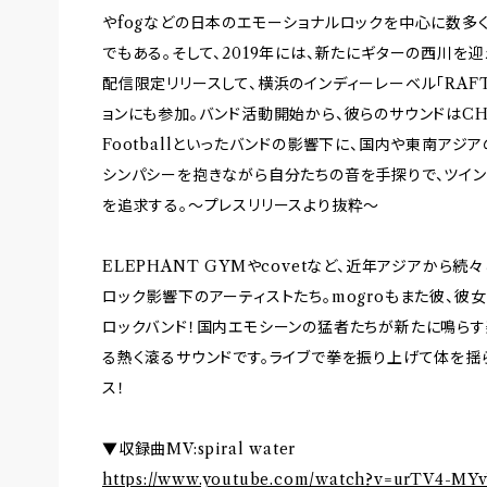
やfogなどの日本のエモーショナルロックを中心に数多
でもある。そして、2019年には、新たにギターの西川を迎えて
配信限定リリースして、横浜のインディーレーベル「RAFT
ョンにも参加。バンド活動開始から、彼らのサウンドはCHON / 
Footballといったバンドの影響下に、国内や東南アジ
シンパシーを抱きながら自分たちの音を手探りで、ツイン
を追求する。～プレスリリースより抜粋～
ELEPHANT GYMやcovetなど、近年アジアから
ロック影響下のアーティストたち。mogroもまた彼、彼
ロックバンド！国内エモシーンの猛者たちが新たに鳴らす楽曲は、
る熱く滾るサウンドです。ライブで拳を振り上げて体を揺
ス！
▼収録曲MV:spiral water
https://www.youtube.com/watch?v=urTV4-MY