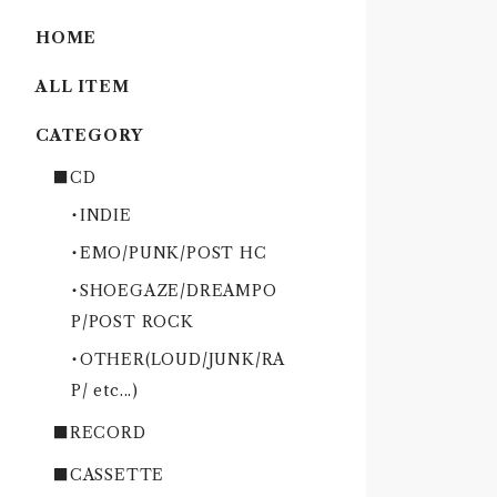
HOME
ALL ITEM
CATEGORY
■CD
・INDIE
・EMO/PUNK/POST HC
・SHOEGAZE/DREAMPO
P/POST ROCK
・OTHER(LOUD/JUNK/RA
P/ etc...)
■RECORD
■CASSETTE