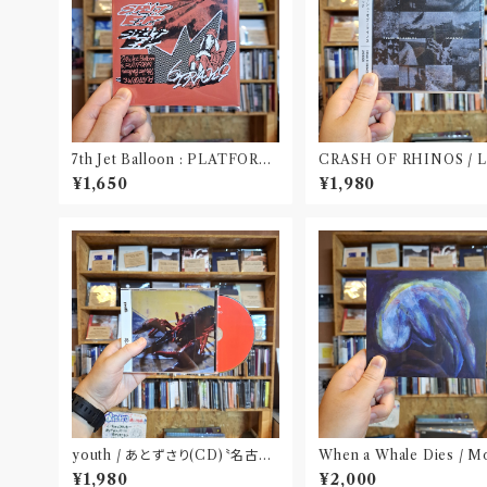
7th Jet Balloon : PLATFORM
CRASH OF RHINOS / 
SPLIT EP(CD)〝長野〟×〝大阪〟
OOK(CD)
¥1,650
¥1,980
youth / あとずさり(CD)〝名古
When a Whale Dies / M
屋〟
ick(CD)
¥1,980
¥2,000