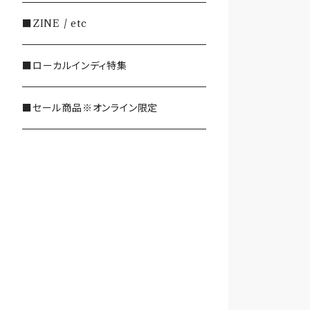
・SHOEGAZE/DREAMPOP/POST
■ZINE / etc
ROCK
■ローカルインディ特集
・OTHER(LOUD/JUNK/RAP/ et
c...)
■セール商品※オンライン限定