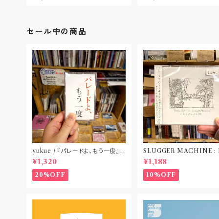
セール中の商品
yukue / 『パレードよ、もう一度』
SLUGGER MACHINE :
(TAPE)
CE OUT! / we die if we
¥1,320
¥1,188
t do “DIG”(SPLIT CD
札幌〟
20%OFF
10%OFF