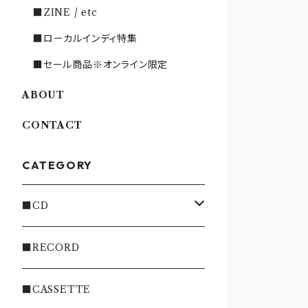
■ZINE / etc
■ローカルインディ特集
■セール商品※オンライン限定
ABOUT
CONTACT
CATEGORY
■CD
・INDIE
■RECORD
・EMO/PUNK/POST HC
■CASSETTE