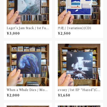
Laget’s Jam Stack / 1st Full
六花 / ［variation］(CD)
Album『有限の中の永遠』(CD)
¥3,000
¥2,500
When a Whale Dies / Moby
evony / 1st EP “Hazed”(C
Dick(CD)
D) Released by FURTHER
¥2,000
¥1,650
PLATONIC〝千葉〟