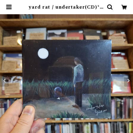
yard rat / undertaker(CD)〝熊
本〟 | 9spices distro