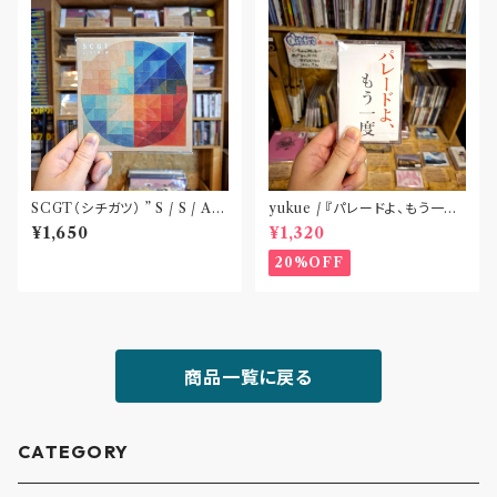
SCGT（シチガツ） ” S / S / A /
yukue / 『パレードよ、もう一度』
W”(CD)
(TAPE)
¥1,650
¥1,320
20%OFF
商品一覧に戻る
CATEGORY