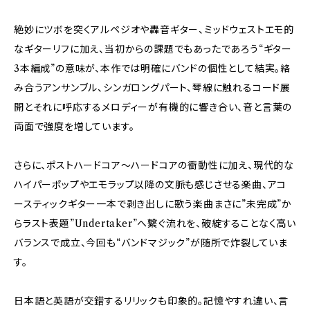
絶妙にツボを突くアルペジオや轟音ギター、ミッドウェストエモ的
なギターリフに加え、当初からの課題でもあったであろう“ギター
3本編成”の意味が、本作では明確にバンドの個性として結実。絡
み合うアンサンブル、シンガロングパート、琴線に触れるコード展
開とそれに呼応するメロディーが有機的に響き合い、音と言葉の
両面で強度を増しています。
さらに、ポストハードコア～ハードコアの衝動性に加え、現代的な
ハイパーポップやエモラップ以降の文脈も感じさせる楽曲、アコ
ースティックギター一本で剥き出しに歌う楽曲まさに”未完成”か
らラスト表題”Undertaker”へ繋ぐ流れを、破綻することなく高い
バランスで成立、今回も“バンドマジック”が随所で炸裂していま
す。
日本語と英語が交錯するリリックも印象的。記憶やすれ違い、言