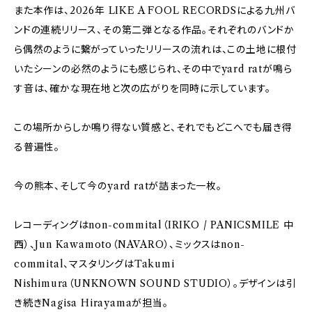
また本作は、2026年 LIKE A FOOL RECORDSによる九州バ
ンドの連続リリース、その第二弾となる作品。それぞれのバンドか
ら偶然のように繋がっていったリリースの流れは、この土地に根付
いたシーンの必然のようにも感じられ、その中でyard ratが鳴ら
す音は、確かな現在地と次の広がりを同時に示しています。
この場所からしか鳴り得ない質感と、それでもどこへでも届き得
る普遍性。
今の熊本、そして今のyard ratが詰まった一枚。
レコーディングはnon-commital（IRIKO / PANICSMILE 中
西）、Jun Kawamoto（NAVARO）、ミックスはnon-
commital、マスタリングはTakumi
Nishimura（UNKNOWN SOUND STUDIO）。デザインは引
き続きNagisa Hirayamaが担当。