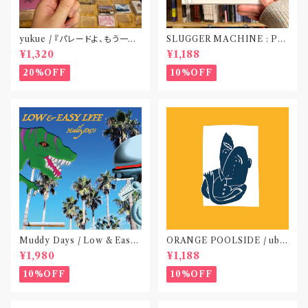
yukue / 『パレードよ、もう一度』
SLUGGER MACHINE : PE
(TAPE)
ACE OUT! / we die if we d
¥1,320
¥1,188
o not do “DIG”(SPLIT CD)
〝横浜&札幌〟
20%OFF
10%OFF
Muddy Days / Low & Easy
ORANGE POOLSIDE / ubu
Life〝東京〟
(CD作品)〝神奈川・厚木〟
¥1,980
¥1,188
10%OFF
10%OFF