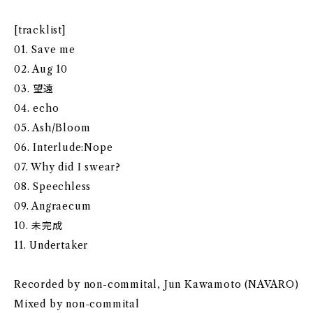
[tracklist]
01. Save me
02. Aug 10
03. 望遠
04. echo
05. Ash/Bloom
06. Interlude:Nope
07. Why did I swear?
08. Speechless
09. Angraecum
10. 未完成
11. Undertaker
Recorded by non-commital, Jun Kawamoto (NAVARO)
Mixed by non-commital