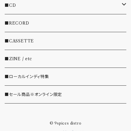
■CD
・INDIE
■RECORD
・EMO/PUNK/POST HC
■CASSETTE
・SHOEGAZE/DREAMPOP/POST ROCK
■ZINE / etc
・OTHER(LOUD/JUNK/RAP/ etc...)
■ローカルインディ特集
■セール商品※オンライン限定
© 9spices distro