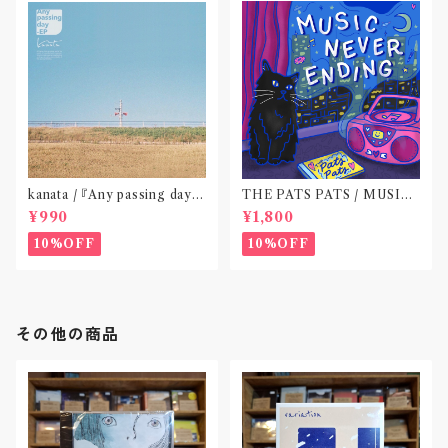
kanata / 『Any passing day -
THE PATS PATS / MUSIC
EP』(CD作品)〝東京〟
NEVER ENDING(CD作品)
¥990
¥1,800
10%OFF
10%OFF
その他の商品