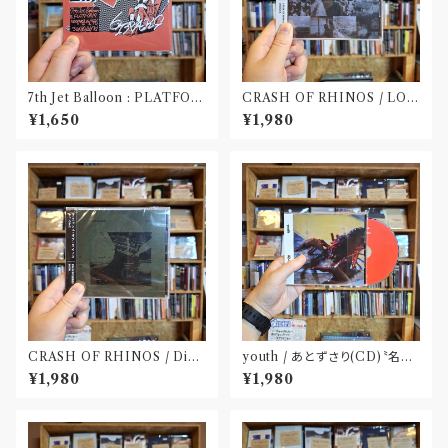
7th Jet Balloon : PLATFOR
CRASH OF RHINOS / LOG
M SPLIT EP(CD)〝長野〟×
BOOK(CD)
¥1,650
¥1,980
〝大阪〟
CRASH OF RHINOS / Dist
youth / あとずさり(CD)〝名古
al(CD)
屋〟
¥1,980
¥1,980