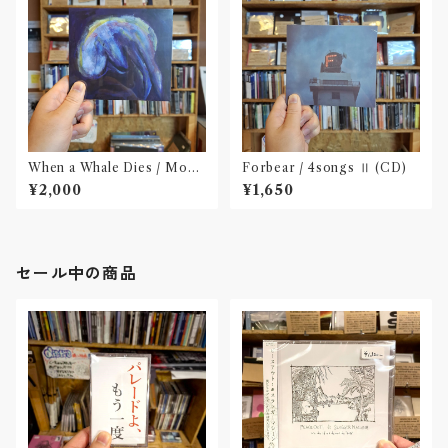
When a Whale Dies / Moby
Forbear / 4songs Ⅱ (CD)
Dick(CD)
¥2,000
¥1,650
セール中の商品