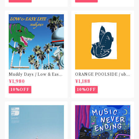
Muddy Days / Low & Easy
ORANGE POOLSIDE / ubu
Life〝東京〟
(CD作品)〝神奈川・厚木〟
¥1,980
¥1,188
10%OFF
10%OFF