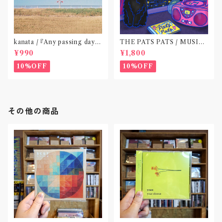
kanata / 『Any passing day -
THE PATS PATS / MUSIC
EP』(CD作品)〝東京〟
NEVER ENDING(CD作品)
¥990
¥1,800
10%OFF
10%OFF
その他の商品