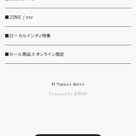
・SHOEGAZE/DREAMPOP/POST ROCK
■ZINE / etc
・OTHER(LOUD/JUNK/RAP/ etc...)
■ローカルインディ特集
■セール商品※オンライン限定
© 9spices distro
Powered by