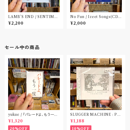
LAMB’S END / SENTIME
No Fun / Izeet Songs(CD)
NT(CD)
〝京都〟
¥2,200
¥2,000
セール中の商品
yukue / 『パレードよ、もう一度』
SLUGGER MACHINE : PE
(TAPE)
ACE OUT! / we die if we d
¥1,320
¥1,188
o not do “DIG”(SPLIT CD)
〝横浜&札幌〟
20%OFF
10%OFF