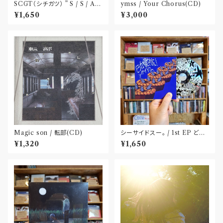
SCGT（シチガツ） ” S / S / A /
ymss / Your Chorus(CD)
W”(CD)
¥1,650
¥3,000
Magic son / 転部(CD)
シーサイドスー。 / 1st EP どう
か健やかに！(CD)〝静岡県三島
¥1,320
¥1,650
市〟