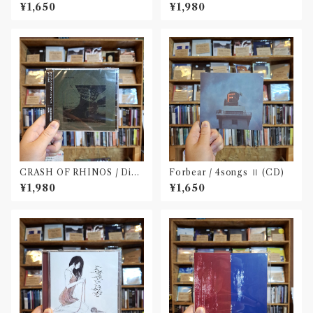
M SPLIT EP(CD)〝長野〟×
BOOK(CD)
¥1,650
¥1,980
〝大阪〟
CRASH OF RHINOS / Dist
Forbear / 4songs Ⅱ (CD)
al(CD)
¥1,980
¥1,650