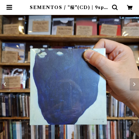
SEMENTOS / “桜"(CD) | 9spic
es distro