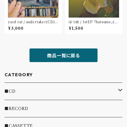
yard rat / undertaker(CD)
はつめ / 1stEP 「hatsume」(C
〝熊本〟
D)〝東京〟
¥3,000
¥1,500
商品一覧に戻る
CATEGORY
■CD
・INDIE
■RECORD
・EMO/PUNK/POST HC
■CASSETTE