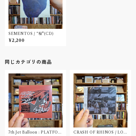
SEMENTOS / “桜"(CD)
¥2,200
同じカテゴリの商品
7th Jet Balloon : PLATFOR
CRASH OF RHINOS / LOG