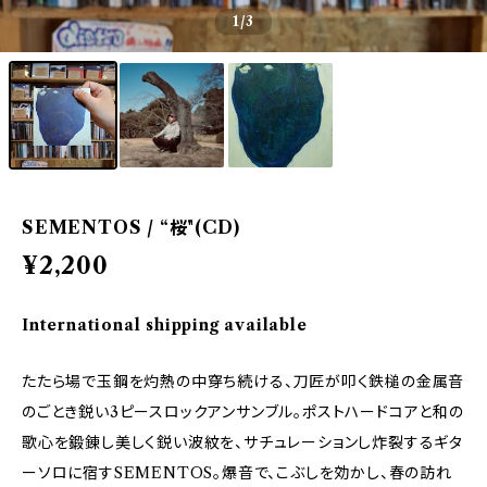
1
/3
SEMENTOS / “桜"(CD)
¥2,200
International shipping available
たたら場で玉鋼を灼熱の中穿ち続ける、刀匠が叩く鉄槌の金属音
のごとき鋭い3ピースロックアンサンブル。ポストハードコアと和の
歌心を鍛錬し美しく鋭い波紋を、サチュレーションし炸裂するギタ
ーソロに宿すSEMENTOS。爆音で、こぶしを効かし、春の訪れ