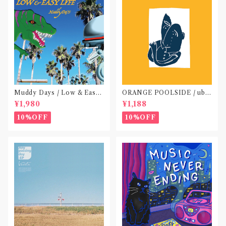
Muddy Days / Low & Easy
ORANGE POOLSIDE / ubu
Life〝東京〟
(CD作品)〝神奈川・厚木〟
¥1,980
¥1,188
10%OFF
10%OFF