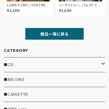
LAMB’S END / SENTIME
シーサイドスー。 / 1st EP どう
NT(CD)
か健やかに！(CD)〝静岡県三島
¥2,200
¥1,650
市〟
商品一覧に戻る
CATEGORY
■CD
・INDIE
■RECORD
・EMO/PUNK/POST HC
■CASSETTE
・SHOEGAZE/DREAMPOP/POST ROCK