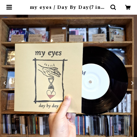
my eyes / Day By Day(7 inch
インタビュージン付属) | 9spices d
istro