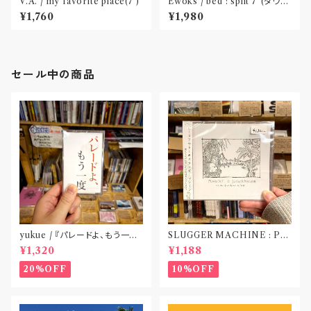
V.A. / my favorite place(7’)
Ewoks / bed : split 7”(ダウン
ロードコード付属)
¥1,760
¥1,980
セール中の商品
yukue / 『パレードよ、もう一度』
SLUGGER MACHINE : PE
(TAPE)
ACE OUT! / we die if we d
¥1,320
¥1,188
o not do “DIG”(SPLIT CD)
〝横浜&札幌〟
20%OFF
10%OFF