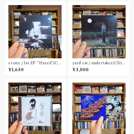
evony / 1st EP “Hazed”(C
yard rat / undertaker(CD)
D) Released by FURTHER
〝熊本〟
¥1,650
¥3,000
PLATONIC〝千葉〟