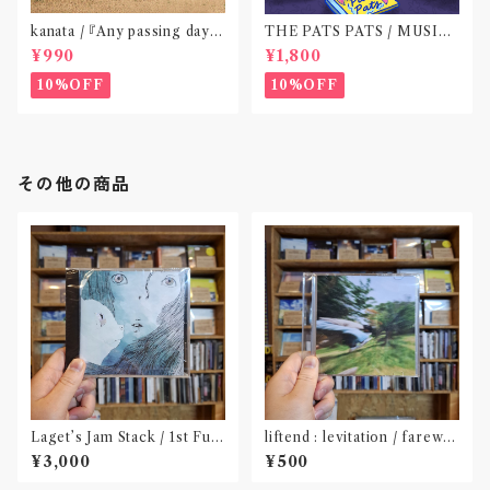
kanata / 『Any passing day -
THE PATS PATS / MUSIC
EP』(CD作品)〝東京〟
NEVER ENDING(CD作品)
¥990
¥1,800
10%OFF
10%OFF
その他の商品
Laget’s Jam Stack / 1st Full
liftend : levitation / farewel
Album『有限の中の永遠』(CD)
l (CD-R)〝新潟〟
¥3,000
¥500