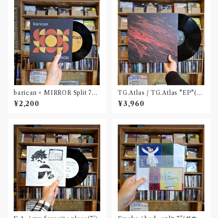
barican × MIRROR Split 7"
TG.Atlas / TG.Atlas "EP"(12
(DLコード付属)
inch)〝旭川〟
¥2,200
¥3,960