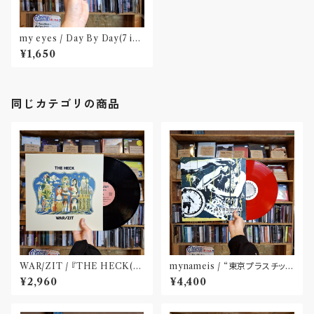
my eyes / Day By Day(7 inc
h インタビュージン付属)
¥1,650
同じカテゴリの商品
WAR​/​ZIT​ / 『​THE HECK(​1
mynameis / “東京プラスチッ
2")​』
ク” LP(12 inch)
¥2,960
¥4,400