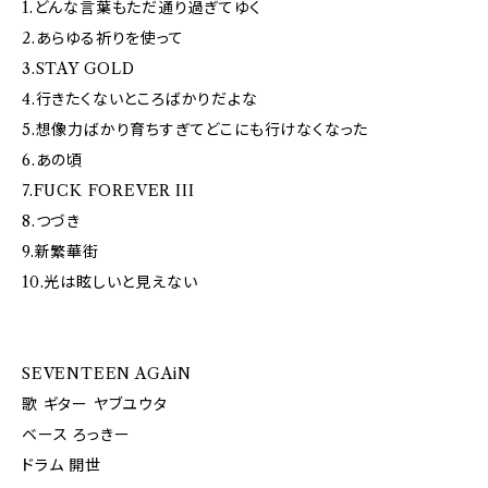
1.どんな⾔葉もただ通り過ぎてゆく
2.あらゆる祈りを使って
3.STAY GOLD
4.行きたくないところばかりだよな
5.想像⼒ばかり育ちすぎてどこにも⾏けなくなった
6.あの頃
7.FUCK FOREVER III
8.つづき
9.新繁華街
10.光は眩しいと⾒えない
SEVENTEEN AGAiN
歌 ギター ヤブユウタ
ベース ろっきー
ドラム 開世