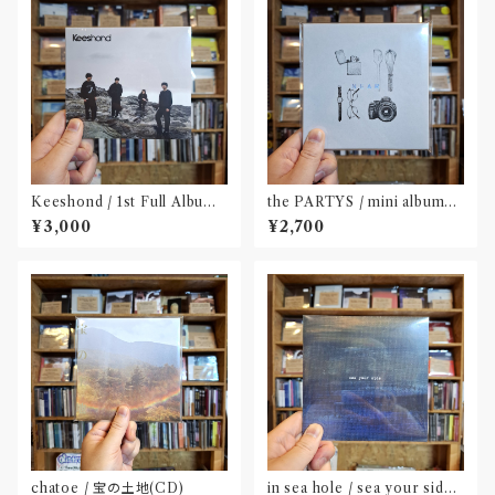
Keeshond / 1st Full Album
the PARTYS / mini album
『Keeshond』
「NEAR」(CD)〝奈良〟
¥3,000
¥2,700
chatoe / 宝の土地(CD)
in sea hole / sea your side