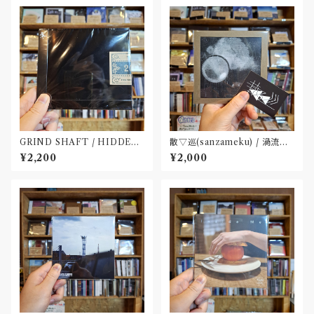
GRIND SHAFT / HIDDEN
散▽巡(sanzameku) / 渦流に
FOLKLORE(CD)
鳴く(CD : 特典ステッカー付属 )
¥2,200
¥2,000
〝大阪〟