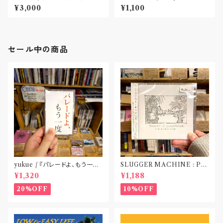
(CD)
¥3,000
¥1,100
セール中の商品
yukue / 『パレードよ、もう一度』
SLUGGER MACHINE : PE
(TAPE)
ACE OUT! / we die if we d
¥1,320
¥1,188
o not do “DIG”(SPLIT CD)
〝横浜&札幌〟
20%OFF
10%OFF