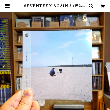
SEVENTEEN AGAiN / 『光は眩
しいと見えない』(CD) | 9spices d
istro