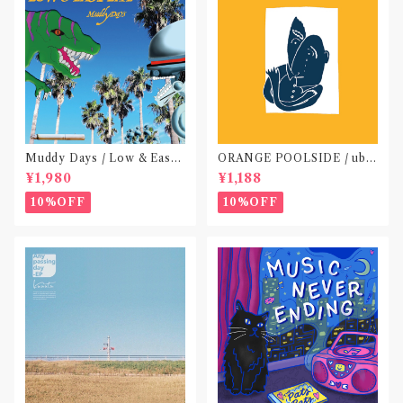
Muddy Days / Low & Easy
ORANGE POOLSIDE / ubu
Life〝東京〟
(CD作品)〝神奈川・厚木〟
¥1,980
¥1,188
10%OFF
10%OFF