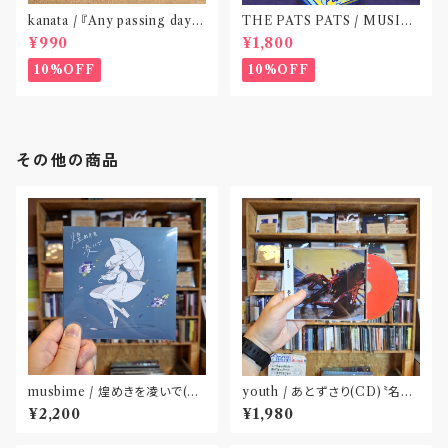
kanata / 『Any passing day -
THE PATS PATS / MUSIC
EP』(CD作品)〝東京〟
NEVER ENDING(CD作品)
¥990
¥1,800
10%OFF
10%OFF
その他の商品
musbime / 煌めきを凌いで(C
youth / あとずさり(CD)〝名古
D)
屋〟
¥2,200
¥1,980