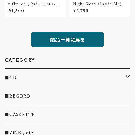
nullmachi / 2ndミニアルバム
Night Glory / Inside Me(C
「逆回転する私小説」(CD)
D)〝名古屋〟
¥1,500
¥2,750
商品一覧に戻る
CATEGORY
■CD
・INDIE
■RECORD
・EMO/PUNK/POST HC
■CASSETTE
・SHOEGAZE/DREAMPOP/POST ROCK
■ZINE / etc