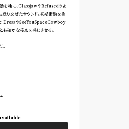
を軸に、GlassjawやRefusedのよ
も織り交ぜたサウンド。初期衝動を抱
essやSeeYouSpaceCowboy
ルとも確かな接点を感じさせる。
だ。
k/
available