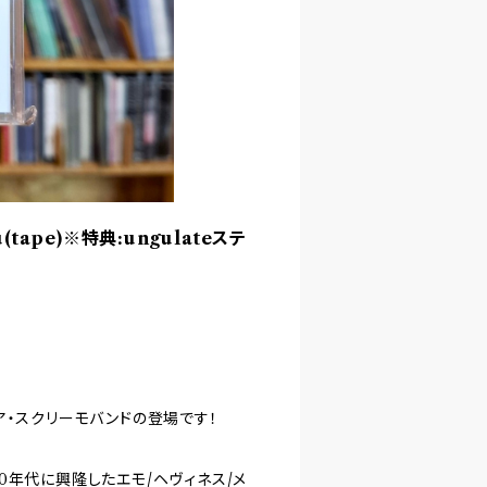
 You(tape)※特典:ungulateステ
ア・スクリーモバンドの登場です！
ceなど0年代に興隆したエモ/ヘヴィネス/メ