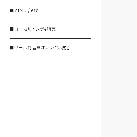
・SHOEGAZE/DREAMPOP/POST
■ZINE / etc
ROCK
■ローカルインディ特集
・OTHER(LOUD/JUNK/RAP/ et
c...)
■セール商品※オンライン限定