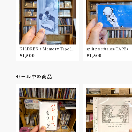
KILDREN / Memory Tape(ca
split port/talos(TAPE)
ssette/ダウンロードQRコード封
¥1,500
¥1,500
入)
セール中の商品