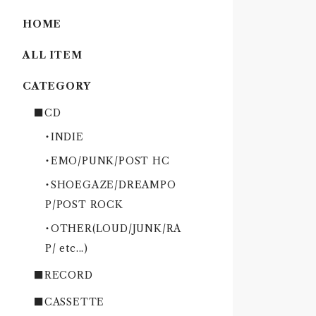
HOME
ALL ITEM
CATEGORY
■CD
・INDIE
・EMO/PUNK/POST HC
・SHOEGAZE/DREAMPO
P/POST ROCK
・OTHER(LOUD/JUNK/RA
P/ etc...)
■RECORD
■CASSETTE