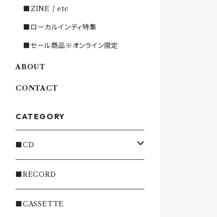
■ZINE / etc
■ローカルインディ特集
■セール商品※オンライン限定
ABOUT
CONTACT
CATEGORY
■CD
・INDIE
■RECORD
・EMO/PUNK/POST HC
■CASSETTE