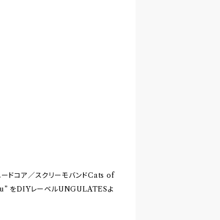
ドコア／スクリーモバンドCats of
o You” をDIYレーベルUNGULATESよ