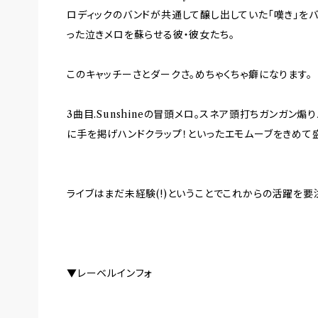
ロディックのバンドが共通して醸し出していた「嘆き」を
った泣きメロを蘇らせる彼・彼女たち。
このキャッチーさとダークさ。めちゃくちゃ癖になります。
3曲目.Sunshineの冒頭メロ。スネア頭打ちガンガン
に手を掲げハンドクラップ！といったエモムーブをきめて
ライブはまだ未経験(!)ということでこれからの活躍を要
▼レーベルインフォ