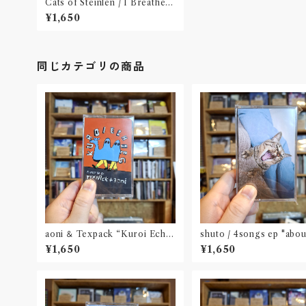
Cats of Steinlen / I Breathe
Next to You(tape)※特典:ungu
¥1,650
lateステッカー
同じカテゴリの商品
aoni ＆ Texpack “Kuroi Echo
shuto / 4songs ep "abo
es”(tape)
ll creature(s)"(cassett
¥1,650
¥1,650
de + mini ZINE付き)