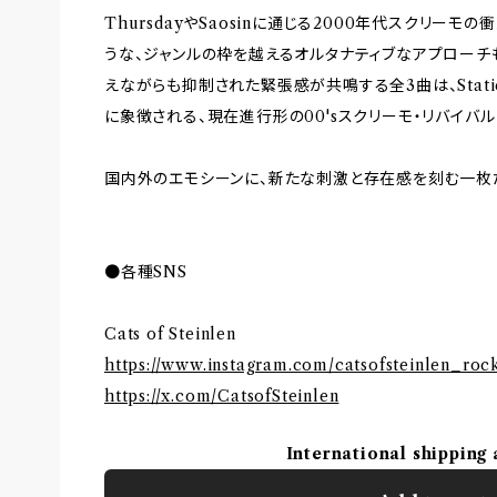
ThursdayやSaosinに通じる2000年代スクリーモの衝動
うな、ジャンルの枠を越えるオルタナティブなアプローチ
えながらも抑制された緊張感が共鳴する全3曲は、Static Dr
に象徴される、現在進行形の00'sスクリーモ・リバイバ
国内外のエモシーンに、新たな刺激と存在感を刻む一枚
●各種SNS
Cats of Steinlen
https://www.instagram.com/catsofsteinlen_roc
https://x.com/CatsofSteinlen
International shipping 