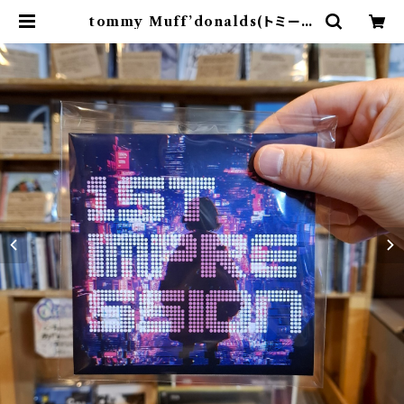
tommy Muff’donalds(トミーマ
フドナルズ) / 1st impression(C
D) | 9spices distro