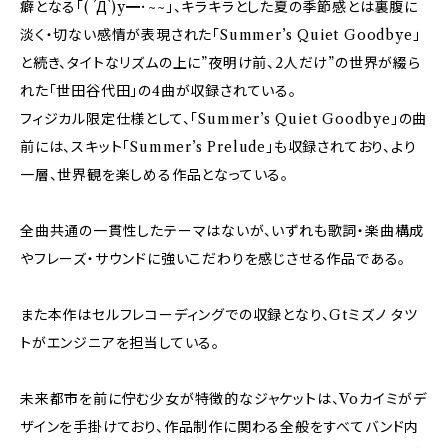
癖となる「( ´Д`)y━･~~」、キラキラとした夏の季節感とは裏腹に
淡く・切ない感情が表現された「Summer’s Quiet Goodbye」
と続き、タイトなリズムの上に”夜明け前、2人だけ”の世界が綴ら
れた「世田谷代田」の4曲が収録されている。
フィジカル限定仕様として、「Summer’s Quiet Goodbye」の曲
前には、スキット「Summer’s Prelude」も収録されており、より
一層、世界観を楽しめる作品となっている。
全曲共通の一貫性したテーマはないが、いずれも歌詞・楽曲構成
やフレーズ・サウンドに強いこだわりを感じさせる作品である。
また本作はセルフレコーディングでの収録となり、Gtミズノ タツ
トがエンジニアを担当している。
未来都市を前に佇む少女が特徴的なジャケットは、Voカイミがデ
ザインを手掛けており、作品制作に関わる全般をすべてバンド内