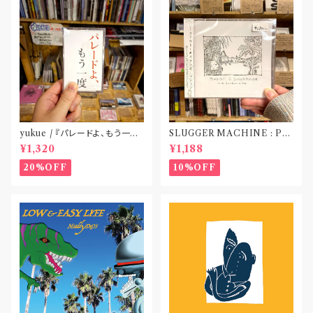
yukue / 『パレードよ、もう一度』
SLUGGER MACHINE : PE
(TAPE)
ACE OUT! / we die if we d
¥1,320
¥1,188
o not do “DIG”(SPLIT CD)
〝横浜&札幌〟
20%OFF
10%OFF