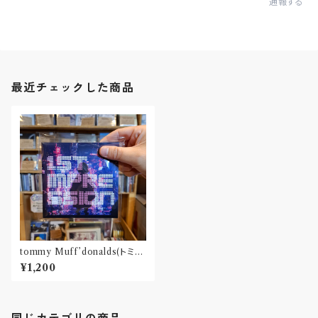
通報する
最近チェックした商品
tommy Muff’donalds(トミー
マフドナルズ) / 1st impressio
¥1,200
n(CD)
同じカテゴリの商品