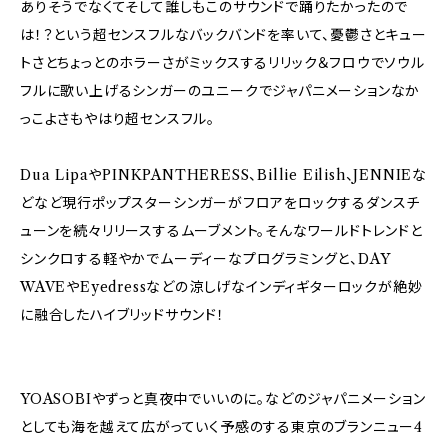
ありそうでなくてそして誰しもこのサウンドで踊りたかったので
は！？という超センスフルなバックバンドを率いて、憂鬱さとキュー
トさとちょっとのホラーさがミックスするリリック＆フロウでソウル
フルに歌い上げるシンガーのユニークでジャパニメーションなか
っこよさもやはり超センスフル。
Dua LipaやPINKPANTHERESS、Billie Eilish、JENNIEな
どなど現行ポップスターシンガーがフロアをロックするダンスチ
ューンを続々リリースするムーブメント。そんなワールドトレンドと
シンクロする軽やかでムーディーなプログラミングと、DAY
WAVEやEyedressなどの涼しげなインディギターロックが絶妙
に融合したハイブリッドサウンド！
YOASOBIやずっと真夜中でいいのに。などのジャパニメーション
としても海を越えて広がっていく予感のする東京のブランニュー4