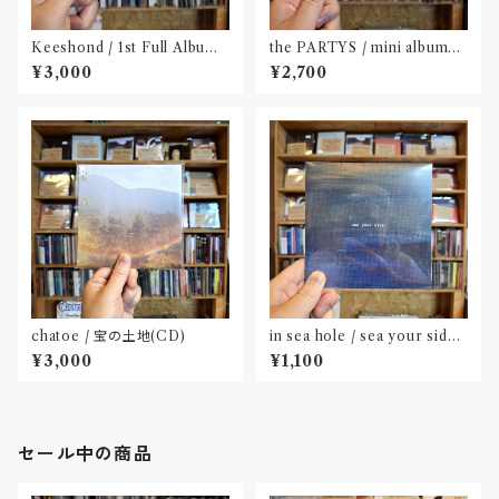
Keeshond / 1st Full Album
the PARTYS / mini album
『Keeshond』
「NEAR」(CD)〝奈良〟
¥3,000
¥2,700
chatoe / 宝の土地(CD)
in sea hole / sea your side
(CD)
¥3,000
¥1,100
セール中の商品