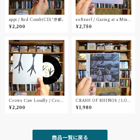
appi / Red Comb(CD)〝京都〟
softsurf / Gazing at a Mind
(CD)〝名古屋〟
¥2,200
¥2,750
Crows Caw Loudly / Crow
CRASH OF RHINOS / LOG
s Caw Loudly(2枚組 7 inch)
BOOK(CD)
¥2,200
¥1,980
商品一覧に戻る