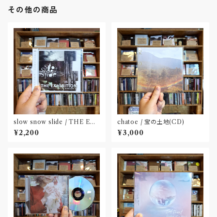
その他の商品
slow snow slide / THE EX
chatoe / 宝の土地(CD)
HIBITION(CD)〝山形県酒田
¥2,200
¥3,000
市〟