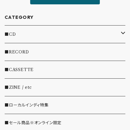
CATEGORY
■CD
・INDIE
■RECORD
・EMO/PUNK/POST HC
■CASSETTE
・SHOEGAZE/DREAMPOP/POST ROCK
■ZINE / etc
・OTHER(LOUD/JUNK/RAP/ etc...)
■ローカルインディ特集
■セール商品※オンライン限定