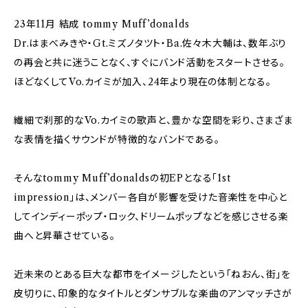
23年11月 結成 tommy Muff’donalds
Dr.はまべみきや・Gt.ミズノタツト・Ba.佐々木大輔は、数年ぶり
の再会と共に迷うことなく、すぐにバンド活動をスタートさせる。
ほどなくしてVo.カイミが加入、24年より現在の体制となる。
繊細で刹那的なVo.カイミの歌声と、豊かな空間を彩り、さまざま
な表情を描くサウンドが特徴的なバンドである。
そんなtommy Muff’donaldsの初EPとなる「1st
impression」は、メンバー各自が影響を受けた音楽性を中心と
してインディーポップ・ロック、ドリームポップなどを感じさせる楽
曲へと昇華させている。
近未来のとある巨大な都市をイメージしたという「ねおん、街」を
皮切りに、印象的なタイトルとダンサブルな楽曲のアンマッチさが