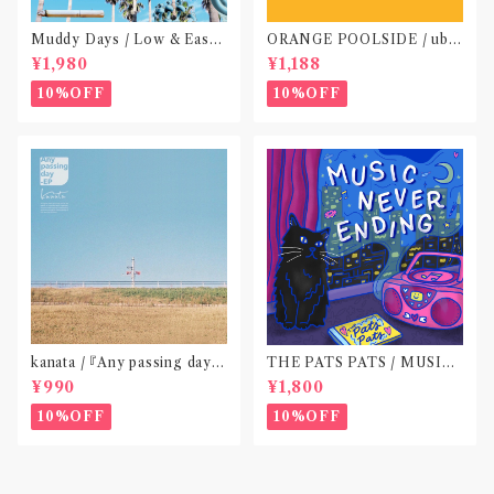
Muddy Days / Low & Easy
ORANGE POOLSIDE / ubu
Life〝東京〟
(CD作品)〝神奈川・厚木〟
¥1,980
¥1,188
10%OFF
10%OFF
kanata / 『Any passing day -
THE PATS PATS / MUSIC
EP』(CD作品)〝東京〟
NEVER ENDING(CD作品)
¥990
¥1,800
10%OFF
10%OFF