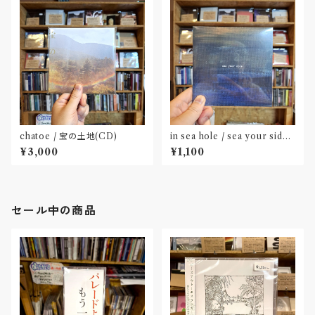
chatoe / 宝の土地(CD)
in sea hole / sea your side
(CD)
¥3,000
¥1,100
セール中の商品