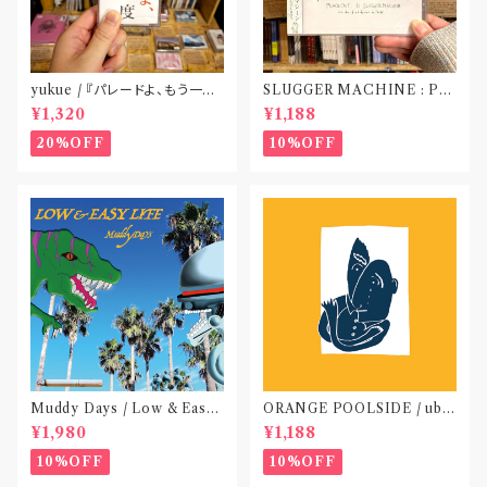
yukue / 『パレードよ、もう一度』
SLUGGER MACHINE : PE
(TAPE)
ACE OUT! / we die if we d
¥1,320
¥1,188
o not do “DIG”(SPLIT CD)
〝横浜&札幌〟
20%OFF
10%OFF
Muddy Days / Low & Easy
ORANGE POOLSIDE / ubu
Life〝東京〟
(CD作品)〝神奈川・厚木〟
¥1,980
¥1,188
10%OFF
10%OFF