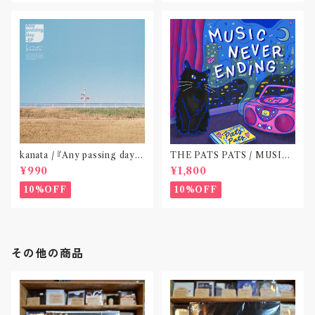
kanata / 『Any passing day -
THE PATS PATS / MUSIC
EP』(CD作品)〝東京〟
NEVER ENDING(CD作品)
¥990
¥1,800
10%OFF
10%OFF
その他の商品