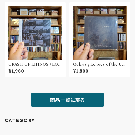
CRASH OF RHINOS / LOG
Coleus / Echoes of the Uns
BOOK(CD)
een(CD)
¥1,980
¥1,800
商品一覧に戻る
CATEGORY