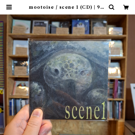
mootoise / scene 1 (CD) | 9sp
ices distro