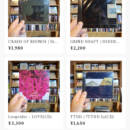
CRASH OF RHINOS / Dist
GRIND SHAFT / HIDDEN
al(CD)
FOLKLORE(CD)
¥1,980
¥2,200
Looprider - LOVE(CD)
TTUD / 『TTUD 3』(CD)
¥3,300
¥1,650