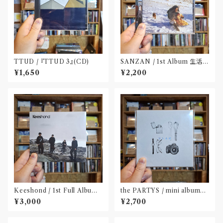
TTUD / 『TTUD 3』(CD)
SANZAN / 1st Album 生活の
名残(CD)〝静岡県三島市〟
¥1,650
¥2,200
Keeshond / 1st Full Album
the PARTYS / mini album
『Keeshond』
「NEAR」(CD)〝奈良〟
¥3,000
¥2,700