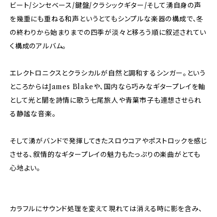
ビート/シンセベース/鍵盤/クラシックギター/そして湧自身の声
を幾重にも重ねる和声というとてもシンプルな楽器の構成で、冬
の終わりから始まりまでの四季が淡々と移ろう順に叙述されてい
く構成のアルバム。
エレクトロニクスとクラシカルが自然と調和するシンガー。という
ところからはJames Blakeや、国内なら巧みなギタープレイを軸
として光と闇を詩情に歌う七尾旅人や青葉市子も連想させられ
る静謐な音楽。
そして湧がバンドで発揮してきたスロウコアやポストロックを感じ
させる、叙情的なギタープレイの魅力もたっぷりの楽曲がとても
心地よい。
カラフルにサウンド処理を変えて現れては消える時に影を含み、