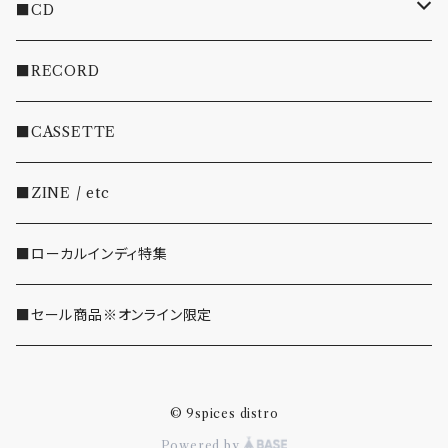
■CD
・INDIE
■RECORD
・EMO/PUNK/POST HC
■CASSETTE
・SHOEGAZE/DREAMPOP/POST ROCK
■ZINE / etc
・OTHER(LOUD/JUNK/RAP/ etc...)
■ローカルインディ特集
■セール商品※オンライン限定
© 9spices distro
Powered by